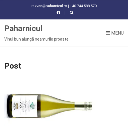
C
razvan@paharnicul.ro | +40 744 588 570
H
F
O
Paharnicul
R
MENU
:
Vinul bun alungă neamurile proaste
Post