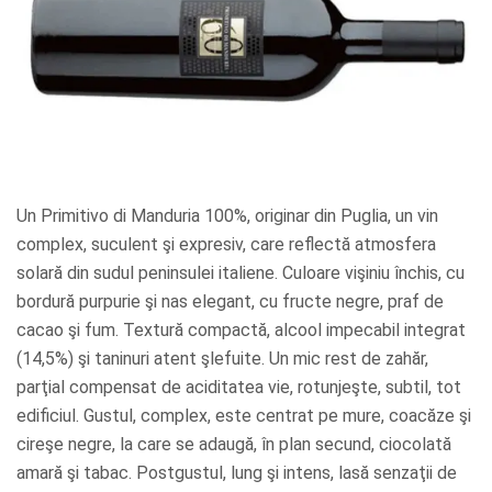
Un Primitivo di Manduria 100%, originar din Puglia, un vin
complex, suculent şi expresiv, care reflectă atmosfera
solară din sudul peninsulei italiene. Culoare vişiniu închis, cu
bordură purpurie şi nas elegant, cu fructe negre, praf de
cacao şi fum. Textură compactă, alcool impecabil integrat
(14,5%) şi taninuri atent şlefuite. Un mic rest de zahăr,
parţial compensat de aciditatea vie, rotunjeşte, subtil, tot
edificiul. Gustul, complex, este centrat pe mure, coacăze şi
cireşe negre, la care se adaugă, în plan secund, ciocolată
amară şi tabac. Postgustul, lung şi intens, lasă senzaţii de