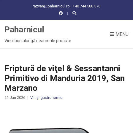
C
razvan@paharnicul.ro | +40 744 588 570
H
F
O
Paharnicul
R
MENU
:
Vinul bun alungă neamurile proaste
Friptură de viţel & Sessantanni
Primitivo di Manduria 2019, San
Marzano
21 Jan 2026
Vin și gastronomie