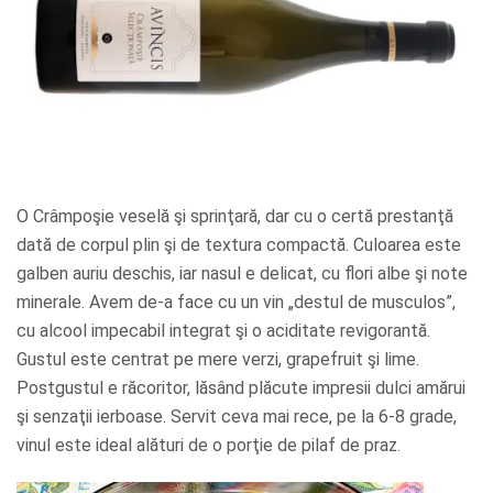
O Crâmpoşie veselă şi sprinţară, dar cu o certă prestanţă
dată de corpul plin şi de textura compactă. Culoarea este
galben auriu deschis, iar nasul e delicat, cu flori albe şi note
minerale. Avem de-a face cu un vin „destul de musculos”,
cu alcool impecabil integrat şi o aciditate revigorantă.
Gustul este centrat pe mere verzi, grapefruit şi lime.
Postgustul e răcoritor, lăsând plăcute impresii dulci amărui
şi senzaţii ierboase. Servit ceva mai rece, pe la 6-8 grade,
vinul este ideal alături de o porţie de pilaf de praz.