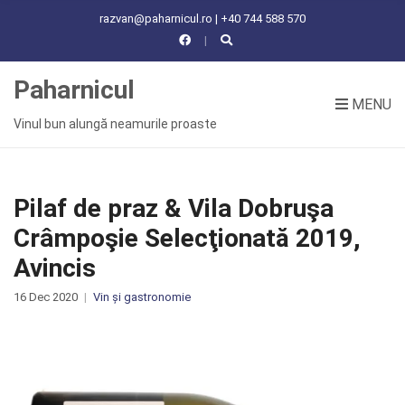
C
razvan@paharnicul.ro | +40 744 588 570
H
F
O
Paharnicul
R
MENU
:
Vinul bun alungă neamurile proaste
Pilaf de praz & Vila Dobruşa
Crâmpoşie Selecţionată 2019,
Avincis
16 Dec 2020
Vin și gastronomie