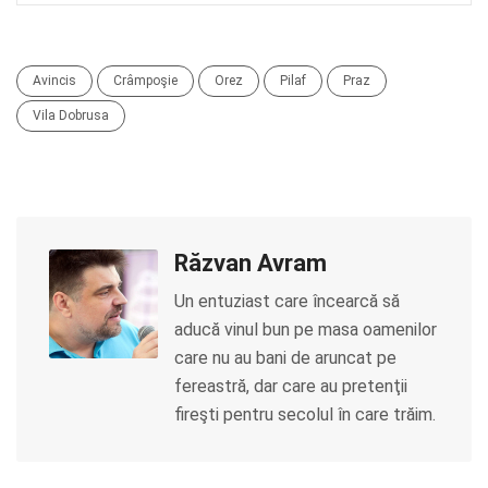
Avincis
Crâmpoşie
Orez
Pilaf
Praz
Vila Dobrusa
Răzvan Avram
Un entuziast care încearcă să
aducă vinul bun pe masa oamenilor
care nu au bani de aruncat pe
fereastră, dar care au pretenţii
fireşti pentru secolul în care trăim.