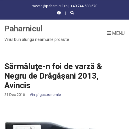
C
razvan@paharnicul.ro | +40 744 588 570
H
F
O
Paharnicul
R
MENU
:
Vinul bun alungă neamurile proaste
Sărmăluţe-n foi de varză &
Negru de Drăgăşani 2013,
Avincis
21 Dec 2016
Vin și gastronomie