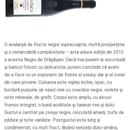
O avalanşă de fructe negre supracoapte, multă prospeţime
şi o remarcabilă complexitate – asta aduce ediţia din 2013
a acestui Negru de Drăgăşani. Dacă mai punem la socoteală
şi baricul folosit cu delicateţe, putem conchide că avem
de-a face cu un exponent de frunte al soiului, dar şi al zonei
din care provine. Culoarea este vişiniu închis, opac, cu
bordură purpurie, iar nasul vine cu coacăze negre, violete şi
note minerale, de grafit. Corpul este amplu, cu alcool
frumos integrat, o bună aciditate şi taninuri moi şi dulci.
Gustul e centrat pe cireşe negre, ciocolată amară, trufe de
pădure şi note vanilate. Postgustul este lung şi
condimentat, cu mult fruct, lăsând senzaţii dulci-amărui,