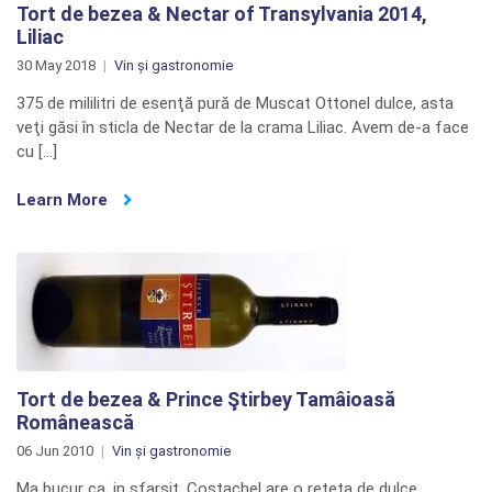
Tort de bezea & Nectar of Transylvania 2014,
Liliac
30 May 2018
Vin și gastronomie
375 de mililitri de esenţă pură de Muscat Ottonel dulce, asta
veţi găsi în sticla de Nectar de la crama Liliac. Avem de-a face
cu […]
Learn More
Tort de bezea & Prince Ştirbey Tamâioasă
Românească
06 Jun 2010
Vin și gastronomie
Ma bucur ca, in sfarsit, Costachel are o reteta de dulce