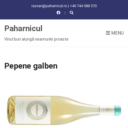
C
razvan@paharnicul.ro | +40 744 588 570
H
F
O
Paharnicul
R
MENU
:
Vinul bun alungă neamurile proaste
Pepene galben