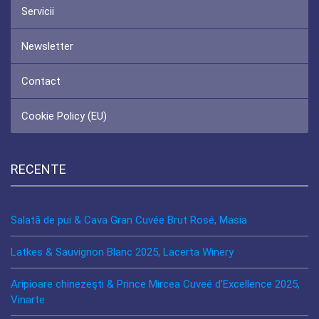
Servicii
Newsletter
Contact
Cookie Policy (EU)
RECENTE
Salată de pui & Cava Gran Cuvée Brut Rosé, Masia
Latkes & Sauvignon Blanc 2025, Lacerta Winery
Aripioare chinezeşti & Prince Mircea Cuveé d’Excellence 2025,
Vinarte