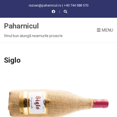
C
razvan@paharnicul.ro | +40 744 588 570
H
F
O
Paharnicul
R
MENU
:
Vinul bun alungă neamurile proaste
Siglo