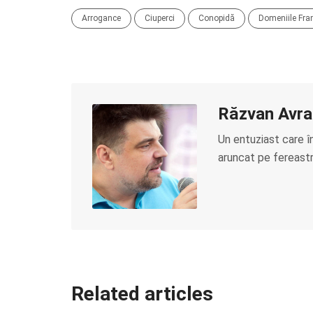
Arrogance
Ciuperci
Conopidă
Domeniile Fr
Răzvan Avr
Un entuziast care î
aruncat pe fereastră
Related articles