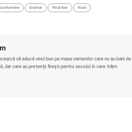
anco-Române
Gratinat
Pinot Noir
Rosé
am
ncearcă să aducă vinul bun pe masa oamenilor care nu au bani de
, dar care au pretenţii fireşti pentru secolul în care trăim.