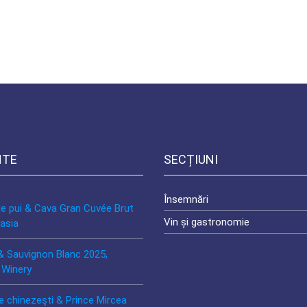
NTE
SECȚIUNI
Însemnări
de pui & Cava Gran Cuvée Brut
Vin și gastronomie
asia
& Sauvignon Blanc 2025,
 Winery
e chinezeşti & Prince Mircea