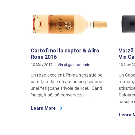
Cartofi noi la cuptor & Alira
Varză 
Rose 2016
Vin C
10 May 2017
Vin și gastronomie
13 Nov 2
Un roze excelent. Prima senzaţie pe
Un Cabe
care ţi-o dă e că are un corp aidoma
matur şi
unei fetişcane frivole de liceu. Când
stilisti
începi, însă, să conversezi […]
Culoarea
nasul e 
Learn More
Learn 