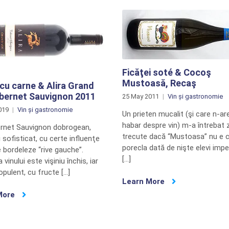
Ficăţei soté & Cocoş
Mustoasă, Recaş
cu carne & Alira Grand
abernet Sauvignon 2011
25 May 2011
Vin și gastronomie
019
Vin și gastronomie
Un prieten mucalit (şi care n-a
habar despre vin) m-a întrebat z
rnet Sauvignon dobrogean,
trecute dacă “Mustoasa” nu e
 sofisticat, cu certe influenţe
porecla dată de nişte elevi impe
ce bordeleze “rive gauche”.
[…]
 vinului este vişiniu închis, iar
opulent, cu fructe […]
Learn More
More