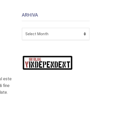
ARHIVA
ARHIVA
ul este
ă fine
late.