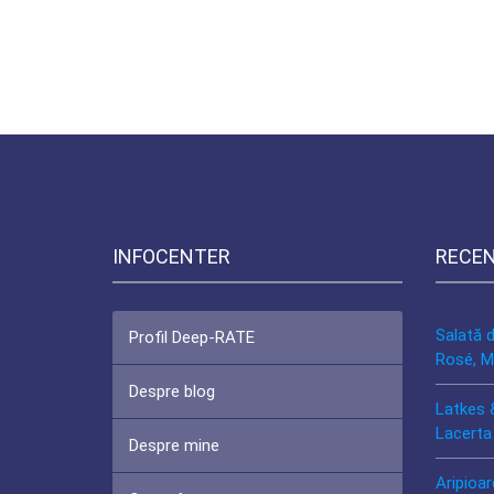
INFOCENTER
RECE
Salată 
Profil Deep-RATE
Rosé, M
Despre blog
Latkes 
Lacerta
Despre mine
Aripioar