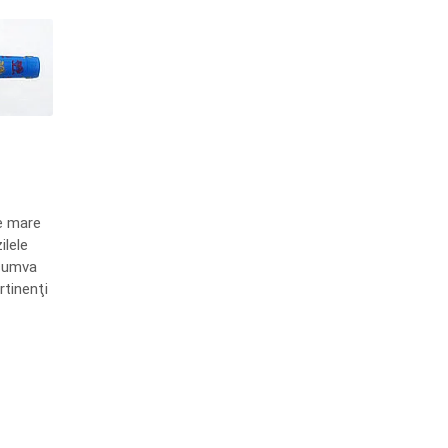
re mare
ilele
 cumva
rtinenţi