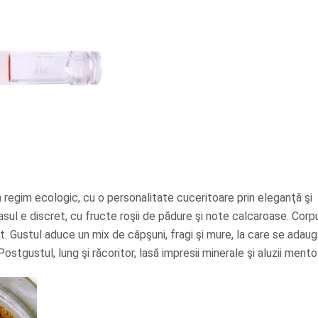
în regim ecologic, cu o personalitate cuceritoare prin eleganţă şi
asul e discret, cu fructe roşii de pădure şi note calcaroase. Corp
t. Gustul aduce un mix de căpşuni, fragi şi mure, la care se adaug
tgustul, lung şi răcoritor, lasă impresii minerale şi aluzii mento