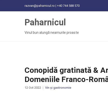
C
razvan@paharnicul.ro | +40 744 588 570
H
F
Paharnicul
O
R
:
Vinul bun alungă neamurile proaste
Conopidă gratinată & Ar
Domeniile Franco-Rom
12 Oct 2022
Vin și gastronomie