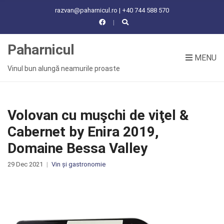
C
razvan@paharnicul.ro | +40 744 588 570
H
F
O
Paharnicul
R
MENU
:
Vinul bun alungă neamurile proaste
Volovan cu muşchi de viţel &
Cabernet by Enira 2019,
Domaine Bessa Valley
29 Dec 2021
Vin și gastronomie