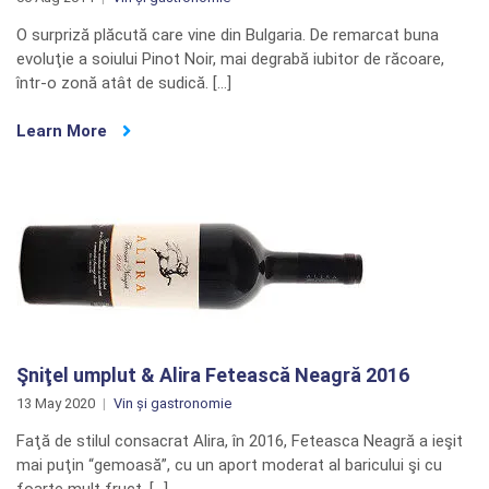
O surpriză plăcută care vine din Bulgaria. De remarcat buna
evoluţie a soiului Pinot Noir, mai degrabă iubitor de răcoare,
într-o zonă atât de sudică. […]
Learn More
Şniţel umplut & Alira Fetească Neagră 2016
13 May 2020
Vin și gastronomie
Faţă de stilul consacrat Alira, în 2016, Feteasca Neagră a ieşit
mai puţin “gemoasă”, cu un aport moderat al baricului şi cu
foarte mult fruct. […]