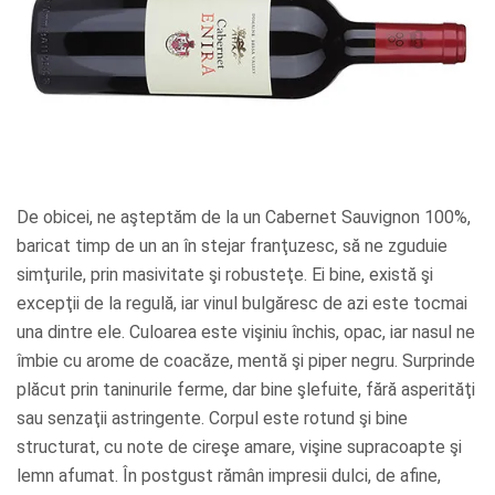
De obicei, ne aşteptăm de la un Cabernet Sauvignon 100%,
baricat timp de un an în stejar franţuzesc, să ne zguduie
simţurile, prin masivitate şi robusteţe. Ei bine, există şi
excepţii de la regulă, iar vinul bulgăresc de azi este tocmai
una dintre ele. Culoarea este vişiniu închis, opac, iar nasul ne
îmbie cu arome de coacăze, mentă şi piper negru. Surprinde
plăcut prin taninurile ferme, dar bine şlefuite, fără asperităţi
sau senzaţii astringente. Corpul este rotund şi bine
structurat, cu note de cireşe amare, vişine supracoapte şi
lemn afumat. În postgust rămân impresii dulci, de afine,