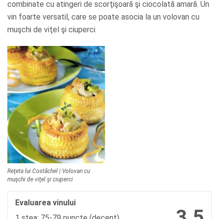
combinate cu atingeri de scorţişoară şi ciocolată amară. Un
vin foarte versatil, care se poate asocia la un volovan cu
muşchi de viţel şi ciuperci.
Reţeta lui Costăchel | Volovan cu
muşchi de viţel şi ciuperci
Evaluarea vinului
3.5
1 stea: 75-79 puncte (decent)