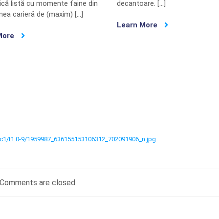
ică listă cu momente faine din
decantoare. […]
mea carieră de (maxim) […]
Learn More
More
-frc1/t1.0-9/1959987_636155153106312_702091906_n.jpg
Comments are closed.