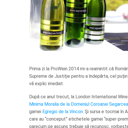
Prima zi la ProWein 2014 mi-a reamintit că România
Supreme de Justiţie pentru a îndepărta, cel puţin 
vă explic imediat.
După ce anul trecut, la London International Wine
Minima Moralia de la Domeniul Coroanei Segarce
gamei
Egregio de la Vincon
. Şi sursa e tocmai în 
care au “conceput” etichetele gamei “super-premi
oarecum pe ascuns trebuie să recunosc, vorbeste 