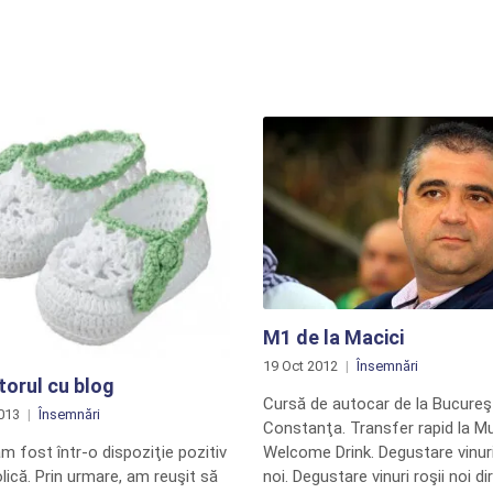
M1 de la Macici
19 Oct 2012
Însemnări
orul cu blog
Cursă de autocar de la Bucureşt
013
Însemnări
Constanţa. Transfer rapid la Mu
m fost într-o dispoziţie pozitiv
Welcome Drink. Degustare vinuri
ică. Prin urmare, am reuşit să
noi. Degustare vinuri roşii noi di