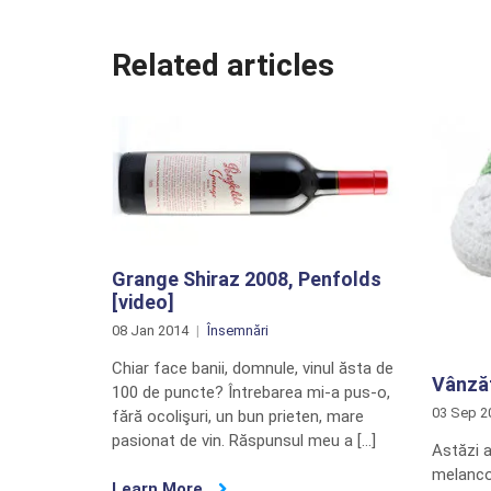
Related articles
Grange Shiraz 2008, Penfolds
[video]
08 Jan 2014
Însemnări
Chiar face banii, domnule, vinul ăsta de
Vânzăt
100 de puncte? Întrebarea mi-a pus-o,
03 Sep 2
fără ocolişuri, un bun prieten, mare
pasionat de vin. Răspunsul meu a […]
Astăzi a
melancol
Learn More