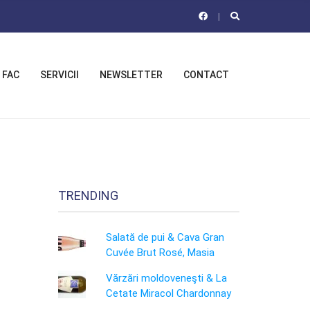
 FAC
SERVICII
NEWSLETTER
CONTACT
TRENDING
Salată de pui & Cava Gran
Cuvée Brut Rosé, Masia
Vărzări moldoveneşti & La
Cetate Miracol Chardonnay