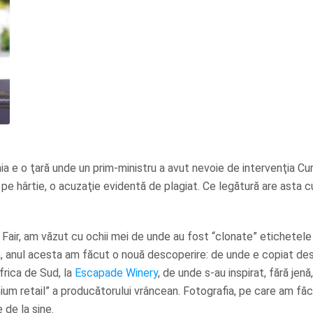
 e o ţară unde un prim-ministru a avut nevoie de intervenţia Cur
pe hârtie, o acuzaţie evidentă de plagiat. Ce legătură are asta cu
 Fair, am văzut cu ochii mei de unde au fost “clonate” etichetel
a
, anul acesta am făcut o nouă descoperire: de unde e copiat des
Africa de Sud, la
Escapade Winery
, de unde s-au inspirat, fără jenă,
um retail” a producătorului vrâncean. Fotografia, pe care am fă
de la sine.