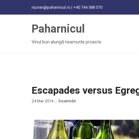
C
razvan@paharnicul.ro | +40 744 588 570
H
F
Paharnicul
O
R
:
Vinul bun alungă neamurile proaste
Escapades versus Egreg
24 Mar 2014
Însemnări