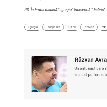
PS: În limba italiană “egregio” înseamnă “distins”.
Egregio
Escapades
Opinii
Prowein
Vin
Răzvan Avr
Un entuziast care î
aruncat pe fereastră