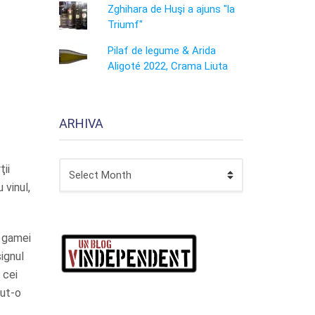
Zghihara de Huşi a ajuns "la
Triumf"
Pilaf de legume & Arida
Aligoté 2022, Crama Liuta
ARHIVA
ARHIVA
ţii
 vinul,
e gamei
ignul
 cei
cut-o