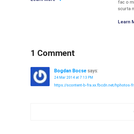
fac o m
scurta 
Learn 
1 Comment
Bogdan Bocse
says:
24 Mar 2014 at 7:13 PM
https://scontent-b-fra.xx.fbcdn.net/hphotos