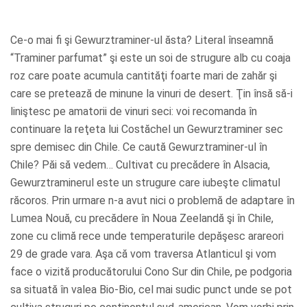
Ce-o mai fi şi Gewurztraminer-ul ăsta? Literal înseamnă
“Traminer parfumat” şi este un soi de strugure alb cu coaja
roz care poate acumula cantităţi foarte mari de zahăr şi
care se pretează de minune la vinuri de desert. Ţin însă să-i
liniştesc pe amatorii de vinuri seci: voi recomanda în
continuare la reţeta lui Costăchel un Gewurztraminer sec
spre demisec din Chile. Ce caută Gewurztraminer-ul în
Chile? Păi să vedem… Cultivat cu precădere în Alsacia,
Gewurztraminerul este un strugure care iubeşte climatul
răcoros. Prin urmare n-a avut nici o problemă de adaptare în
Lumea Nouă, cu precădere în Noua Zeelandă şi în Chile,
zone cu climă rece unde temperaturile depăşesc arareori
29 de grade vara. Aşa că vom traversa Atlanticul şi vom
face o vizită producătorului Cono Sur din Chile, pe podgoria
sa situată în valea Bio-Bio, cel mai sudic punct unde se pot