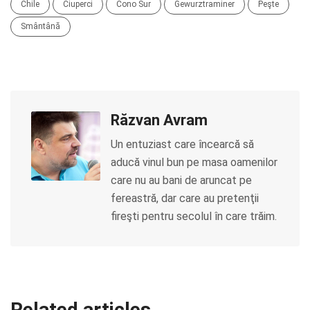
Chile
Ciuperci
Cono Sur
Gewurztraminer
Peşte
Smântână
Răzvan Avram
Un entuziast care încearcă să
aducă vinul bun pe masa oamenilor
care nu au bani de aruncat pe
fereastră, dar care au pretenţii
fireşti pentru secolul în care trăim.
Related articles