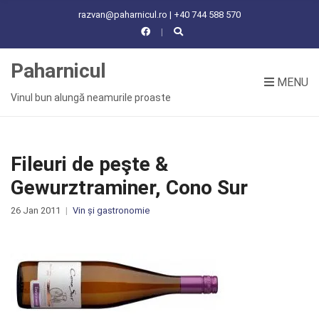
C
razvan@paharnicul.ro | +40 744 588 570
H
F
O
Paharnicul
R
MENU
:
Vinul bun alungă neamurile proaste
Fileuri de peşte &
Gewurztraminer, Cono Sur
26 Jan 2011
Vin și gastronomie