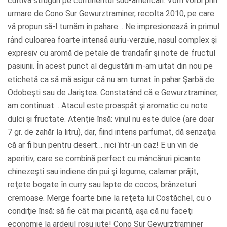
cultiva struguri pe continentul sud-american. Vom vorbi prin
urmare de Cono Sur Gewurztraminer, recolta 2010, pe care
vă propun să-l turnăm în pahare… Ne impresionează în primul
rând culoarea foarte intensă auriu-verzuie, nasul complex şi
expresiv cu aromă de petale de trandafir şi note de fructul
pasiunii. În acest punct al degustării m-am uitat din nou pe
etichetă ca să mă asigur că nu am turnat în pahar Şarbă de
Odobeşti sau de Jariştea. Constatând că e Gewurztraminer,
am continuat… Atacul este proaspăt şi aromatic cu note
dulci şi fructate. Atenţie însă: vinul nu este dulce (are doar
7 gr. de zahăr la litru), dar, fiind intens parfumat, dă senzaţia
că ar fi bun pentru desert… nici într-un caz! E un vin de
aperitiv, care se combină perfect cu mâncăruri picante
chinezeşti sau indiene din pui şi legume, calamar prăjit,
reţete bogate în curry sau lapte de cocos, brânzeturi
cremoase. Merge foarte bine la reţeta lui Costăchel, cu o
condiţie însă: să fie cât mai picantă, aşa că nu faceţi
economie la ardeiul roşu iute! Cono Sur Gewurztraminer