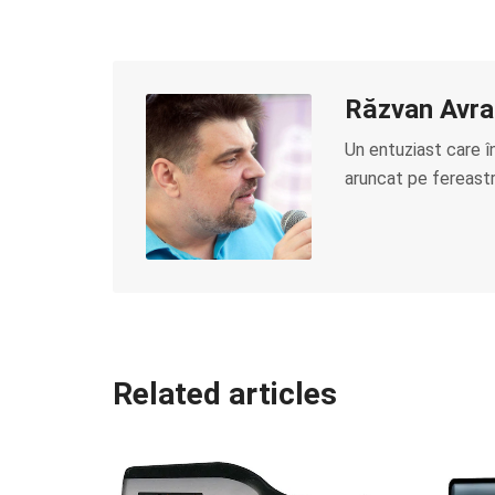
Răzvan Avr
Un entuziast care î
aruncat pe fereastră
Related articles