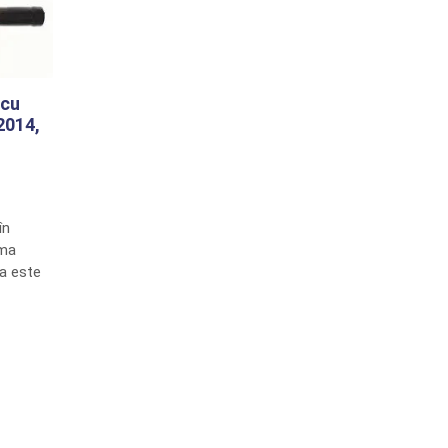
 cu
2014,
în
ima
za este