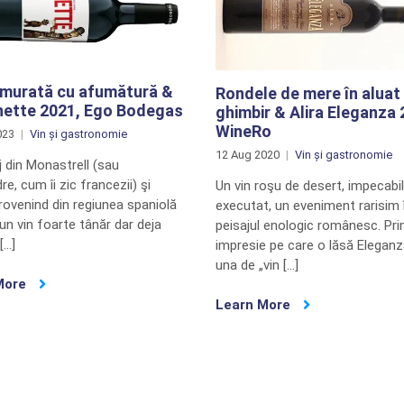
 murată cu afumătură &
Rondele de mere în aluat
nette 2021, Ego Bodegas
ghimbir & Alira Eleganza 
WineRo
023
Vin și gastronomie
12 Aug 2020
Vin și gastronomie
 din Monastrell (sau
e, cum îi zic francezii) şi
Un vin roşu de desert, impecabil
rovenind din regiunea spaniolă
executat, un eveniment rarisim 
 un vin foarte tânăr dar deja
peisajul enologic românesc. Pr
[…]
impresie pe care o lăsă Elegan
una de „vin […]
More
Learn More