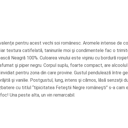
valenţe pentru acest vechi soi românesc. Aromele intense de c
ar textura catifelată, taninurile moi şi condimentele fac o trimi
tească Neagră 100%. Culoarea vinului este vişiniu cu bordură roşieti
afumat şi piper negru. Corpul suplu, foarte compact, are alcoolul
 invidiat pentru zona din care provine. Gustul pendulează între g
ită şi vanilie. Postgustul, lung, intens şi cărnos, lăsă senzaţii du
tere cu titlul “tipicitatea Feteştii Negre româneşti” s-a cam e
foc! Una peste alta, un vin remarcabil.