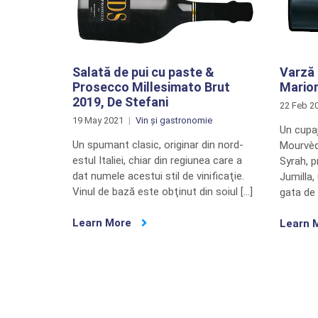
Salată de pui cu paste &
Varză
Prosecco Millesimato Brut
Mario
2019, De Stefani
22 Feb 2
19 May 2021
Vin și gastronomie
Un cupaj
Un spumant clasic, originar din nord-
Mourvèdr
estul Italiei, chiar din regiunea care a
Syrah, p
dat numele acestui stil de vinificaţie.
Jumilla,
Vinul de bază este obţinut din soiul […]
gata de 
Learn More
Learn 