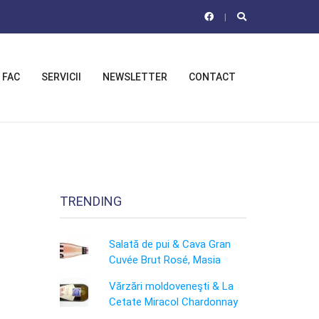
 FAC
SERVICII
NEWSLETTER
CONTACT
TRENDING
Salată de pui & Cava Gran
Cuvée Brut Rosé, Masia
Vărzări moldoveneşti & La
Cetate Miracol Chardonnay