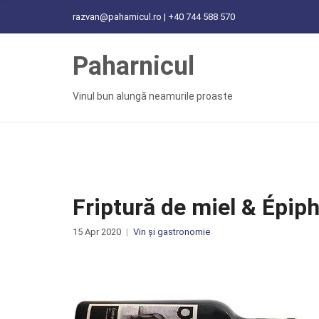
C
razvan@paharnicul.ro | +40 744 588 570
H
F
Paharnicul
O
R
:
Vinul bun alungă neamurile proaste
Friptură de miel & Épi
15 Apr 2020
Vin și gastronomie