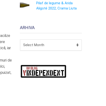
Pilaf de legume & Arida
Aligoté 2022, Crama Liuta
ARHIVA
oacăze
tere
ARHIVA
că, iar
emuri de
lci,
puizat,