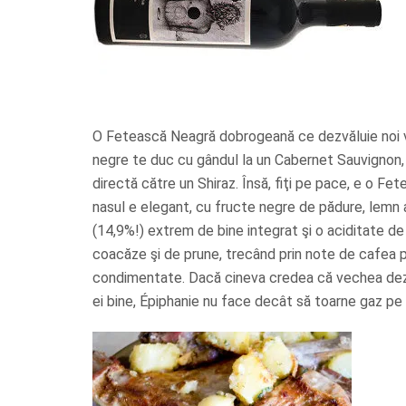
O Fetească Neagră dobrogeană ce dezvăluie noi 
negre te duc cu gândul la un Cabernet Sauvignon, i
directă către un Shiraz. Însă, fiţi pe pace, e o Fe
nasul e elegant, cu fructe negre de pădure, lemn 
(14,9%!) extrem de bine integrat şi o aciditate de
coacăze şi de prune, trecând prin note de cafea prăj
condimentate. Dacă cineva credea că vechea dezba
ei bine, Épiphanie nu face decât să toarne gaz pe 