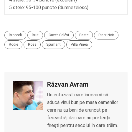
5 stele: 95-100 puncte (dumnezeiesc)
Broccoli
Brut
Cuvée Celést
Paste
Pinot Noir
Rodie
Rosé
Spumant
Villa Vinèa
Răzvan Avram
Un entuziast care încearcă să
aducă vinul bun pe masa oamenilor
care nu au bani de aruncat pe
fereastră, dar care au pretenţii
fireşti pentru secolul în care trăim.