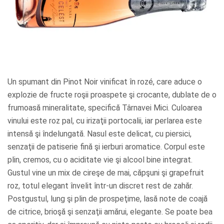
Un spumant din Pinot Noir vinificat în rozé, care aduce o
explozie de fructe roşii proaspete şi crocante, dublate de o
frumoasă mineralitate, specifică Târnavei Mici. Culoarea
vinului este roz pal, cu irizaţii portocalii, iar perlarea este
intensă şi îndelungată. Nasul este delicat, cu piersici,
senzaţii de patiserie fină şi ierburi aromatice. Corpul este
plin, cremos, cu o aciditate vie şi alcool bine integrat.
Gustul vine un mix de cireşe de mai, căpşuni şi grapefruit
roz, totul elegant învelit într-un discret rest de zahăr.
Postgustul, lung şi plin de prospeţime, lasă note de coajă
de citrice, brioşă şi senzaţii amărui, elegante. Se poate bea