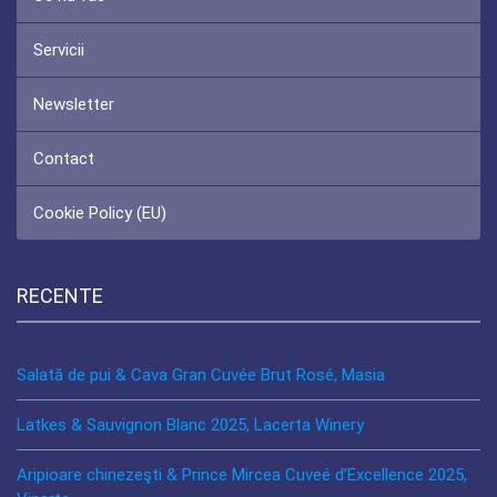
Servicii
Newsletter
Contact
Cookie Policy (EU)
RECENTE
Salată de pui & Cava Gran Cuvée Brut Rosé, Masia
Latkes & Sauvignon Blanc 2025, Lacerta Winery
Aripioare chinezeşti & Prince Mircea Cuveé d’Excellence 2025,