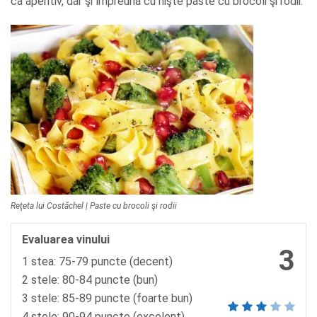
ca aperitiv, dar şi împreună cu nişte paste cu brocoli şi rodii.
Reţeta lui Costăchel | Paste cu brocoli şi rodii
Evaluarea vinului
3
1 stea: 75-79 puncte (decent)
2 stele: 80-84 puncte (bun)
3 stele: 85-89 puncte (foarte bun)
4 stele: 90-94 puncte (excelent)