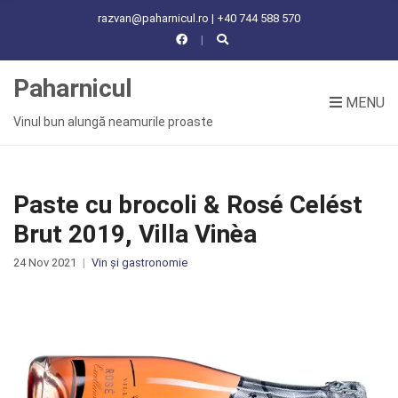
C
razvan@paharnicul.ro | +40 744 588 570
H
F
O
Paharnicul
R
MENU
:
Vinul bun alungă neamurile proaste
Paste cu brocoli & Rosé Celést
Brut 2019, Villa Vinèa
24 Nov 2021
Vin și gastronomie