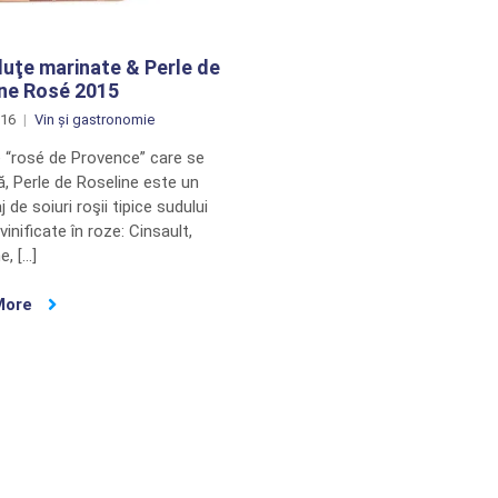
luţe marinate & Perle de
ine Rosé 2015
016
Vin și gastronomie
e “rosé de Provence” care se
, Perle de Roseline este un
 de soiuri roşii tipice sudului
 vinificate în roze: Cinsault,
e, […]
More