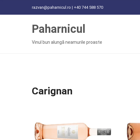
C
razvan@paharnicul.ro | +40 744 588 570
H
F
Paharnicul
O
R
:
Vinul bun alungă neamurile proaste
Carignan