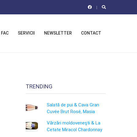
 FAC
SERVICII
NEWSLETTER
CONTACT
TRENDING
Salată de pui & Cava Gran
Cuvée Brut Rosé, Masia
Vărzări moldoveneşti & La
Cetate Miracol Chardonnay