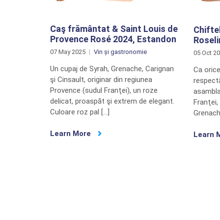
Caş frământat & Saint Louis de
Chifte
Provence Rosé 2024, Estandon
Rosel
07 May 2025
Vin și gastronomie
05 Oct 2
Un cupaj de Syrah, Grenache, Carignan
Ca oric
şi Cinsault, originar din regiunea
respectă
Provence (sudul Franţei), un roze
asamblaj
delicat, proaspăt şi extrem de elegant.
Franţei,
Culoare roz pal […]
Grenach
Learn More
Learn 