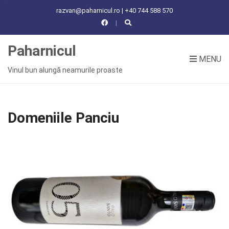
C
razvan@paharnicul.ro | +40 744 588 570
H
F
O
Paharnicul
R
MENU
:
Vinul bun alungă neamurile proaste
Domeniile Panciu