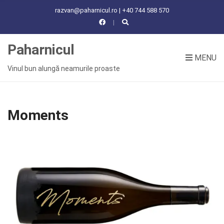
C
razvan@paharnicul.ro | +40 744 588 570
H
F
O
Paharnicul
R
MENU
:
Vinul bun alungă neamurile proaste
Moments