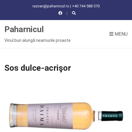
C
razvan@paharnicul.ro | +40 744 588 570
H
F
O
Paharnicul
R
MENU
:
Vinul bun alungă neamurile proaste
Sos dulce-acrişor