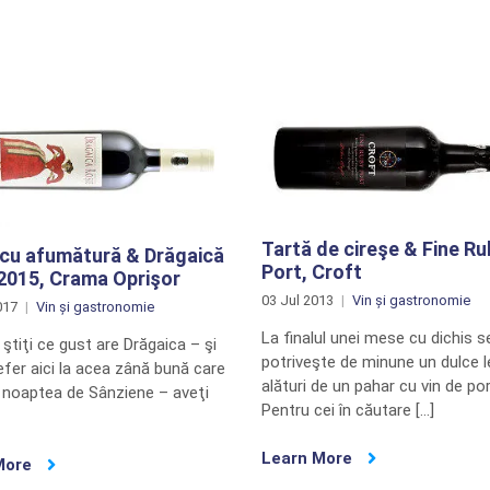
Tartă de cireşe & Fine Ru
 cu afumătură & Drăgaică
Port, Croft
2015, Crama Oprişor
03 Jul 2013
Vin și gastronomie
017
Vin și gastronomie
La finalul unei mese cu dichis s
ştiţi ce gust are Drăgaica – şi
potriveşte de minune un dulce l
fer aici la acea zână bună care
alături de un pahar cu vin de por
n noaptea de Sânziene – aveţi
Pentru cei în căutare […]
Learn More
More