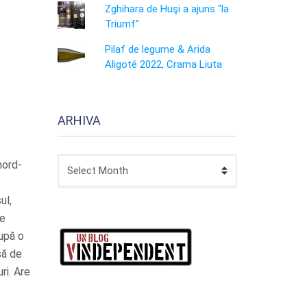
Zghihara de Huşi a ajuns "la
Triumf"
Pilaf de legume & Arida
Aligoté 2022, Crama Liuta
ARHIVA
ARHIVA
nord-
ul,
te
după o
şă de
ri. Are