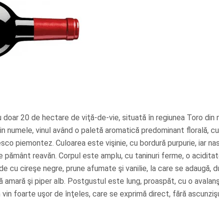
u doar 20 de hectare de viţă-de-vie, situată în regiunea Toro din 
plin numele, vinul având o paletă aromatică predominant florală, cu
co piemontez. Culoarea este vişinie, cu bordură purpurie, iar nas
de pământ reavăn. Corpul este amplu, cu taninuri ferme, o acidita
ide cu cireşe negre, prune afumate şi vanilie, la care se adaugă, 
ă amară şi piper alb. Postgustul este lung, proaspăt, cu o avalan
vin foarte uşor de înţeles, care se exprimă direct, fără ascunzişu