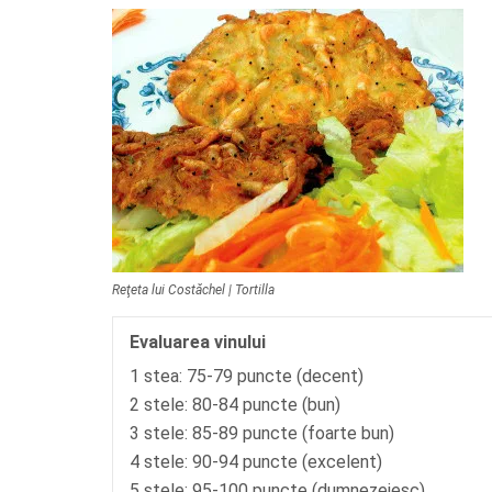
Reţeta lui Costăchel | Tortilla
Evaluarea vinului
1 stea: 75-79 puncte (decent)
2 stele: 80-84 puncte (bun)
3 stele: 85-89 puncte (foarte bun)
4 stele: 90-94 puncte (excelent)
5 stele: 95-100 puncte (dumnezeiesc)