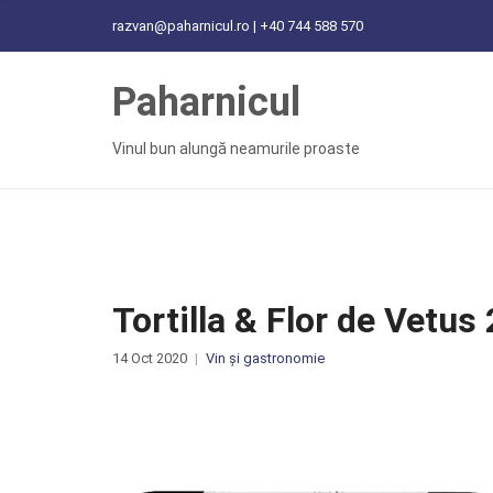
C
razvan@paharnicul.ro | +40 744 588 570
H
F
Paharnicul
O
R
:
Vinul bun alungă neamurile proaste
Tortilla & Flor de Vetu
14 Oct 2020
Vin și gastronomie