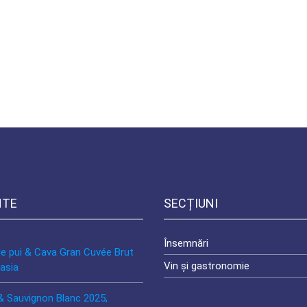
NTE
SECȚIUNI
Însemnări
de pui & Cava Gran Cuvée Brut
Vin și gastronomie
asia
& Sauvignon Blanc 2025,