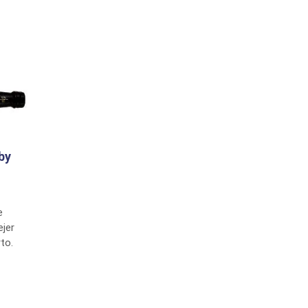
by
e
ejer
to.