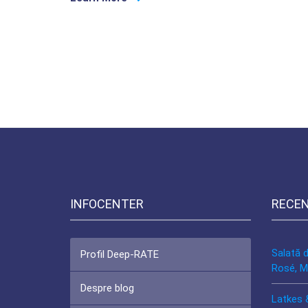
INFOCENTER
RECE
Salată 
Profil Deep-RATE
Rosé, M
Despre blog
Latkes 