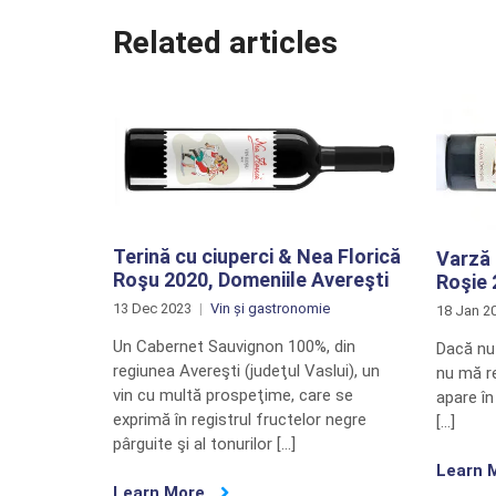
Related articles
Terină cu ciuperci & Nea Florică
Varză
Roşu 2020, Domeniile Avereşti
Roşie 
13 Dec 2023
Vin și gastronomie
18 Jan 2
Un Cabernet Sauvignon 100%, din
Dacă nu 
regiunea Avereşti (judeţul Vaslui), un
nu mă re
vin cu multă prospeţime, care se
apare î
exprimă în registrul fructelor negre
[…]
pârguite şi al tonurilor […]
Learn 
Learn More