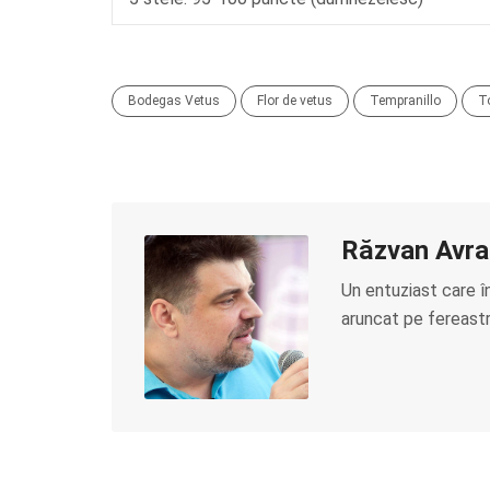
Bodegas Vetus
Flor de vetus
Tempranillo
T
Răzvan Avr
Un entuziast care î
aruncat pe fereastră