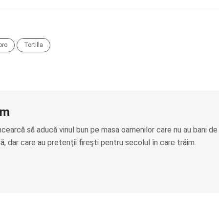
oro
Tortilla
am
ncearcă să aducă vinul bun pe masa oamenilor care nu au bani de
, dar care au pretenţii fireşti pentru secolul în care trăim.