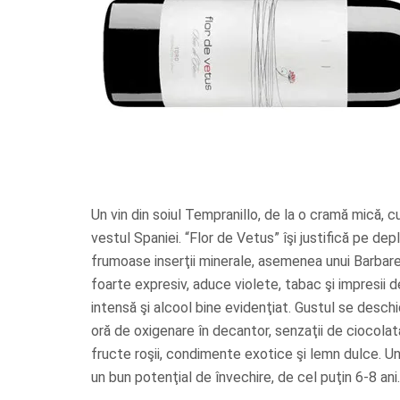
Un vin din soiul Tempranillo, de la o cramă mică, c
vestul Spaniei. “Flor de Vetus” îşi justifică pe de
frumoase inserţii minerale, asemenea unui Barbares
foarte expresiv, aduce violete, tabac şi impresii 
intensă şi alcool bine evidenţiat. Gustul se desch
oră de oxigenare în decantor, senzaţii de ciocolat
fructe roşii, condimente exotice şi lemn dulce. Un 
un bun potenţial de învechire, de cel puţin 6-8 ani.