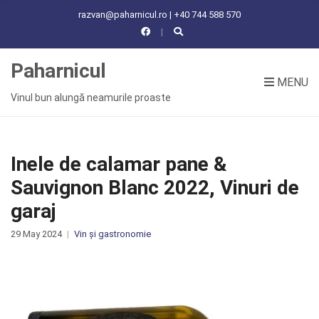
C
razvan@paharnicul.ro | +40 744 588 570
H
F
O
Paharnicul
R
MENU
:
Vinul bun alungă neamurile proaste
Inele de calamar pane &
Sauvignon Blanc 2022, Vinuri de
garaj
29 May 2024
Vin și gastronomie