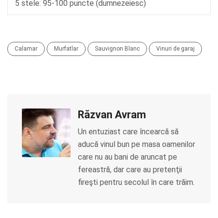
5 stele: 95-100 puncte (dumnezeiesc)
Calamar
Murfatlar
Sauvignon Blanc
Vinuri de garaj
Răzvan Avram
Un entuziast care încearcă să
aducă vinul bun pe masa oamenilor
care nu au bani de aruncat pe
fereastră, dar care au pretenţii
fireşti pentru secolul în care trăim.