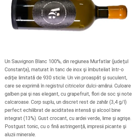
Un Sauvignon Blanc 100%, din regiunea Murfatlar (judeţul
Constanţa), maturat în tanc de inox şi îmbuteliat într-o
ediţie limitată de 930 sticle. Un vin proaspăt şi suculent,
care se exprimă în registrul citricelor dulci-amărui. Culoare
galben pai şi nas elegant, cu grapefruit, flori de soc şi note
calcaroase. Corp suplu, un discret rest de zahăr (3,4 g/l)
perfect echilibrat de aciditatea intensă şi alcool bine
integrat (13%). Gust crocant, cu ardei verde, lime şi agrişe.
Postgust tonic, cu o fină astringenţă, impresii picante şi
aluzii minerale.