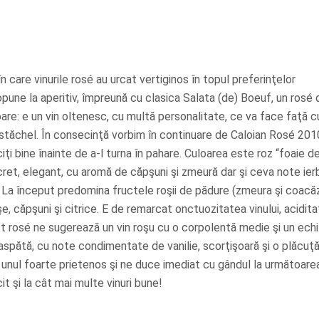
 care vinurile rosé au urcat vertiginos în topul preferinţelor
pune la aperitiv, împreună cu clasica Salata (de) Boeuf, un rosé 
e: e un vin oltenesc, cu multă personalitate, ce va face faţă cu
stăchel. În consecinţă vorbim în continuare de Caloian Rosé 201
ţi bine înainte de a-l turna în pahare. Culoarea este roz “foaie d
scret, elegant, cu aromă de căpşuni şi zmeură dar şi ceva note ie
. La început predomina fructele roşii de pădure (zmeura şi coacăz
, căpşuni şi citrice. E de remarcat onctuozitatea vinului, acidit
est rosé ne sugerează un vin roşu cu o corpolentă medie şi un echi
oaspătă, cu note condimentate de vanilie, scorţişoară şi o plăcuţ
e unul foarte prietenos şi ne duce imediat cu gândul la următoare
it şi la cât mai multe vinuri bune!