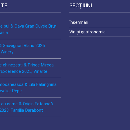
NTE
SECȚIUNI
Însemnări
de pui & Cava Gran Cuvée Brut
Vin și gastronomie
asia
& Sauvignon Blanc 2025,
 Winery
e chinezeşti & Prince Mircea
’Excellence 2025, Vinarte
mocănească & Lila Falanghina
avalier Pepe
ă cu carne & Origin Fetească
2023, Familia Darabont