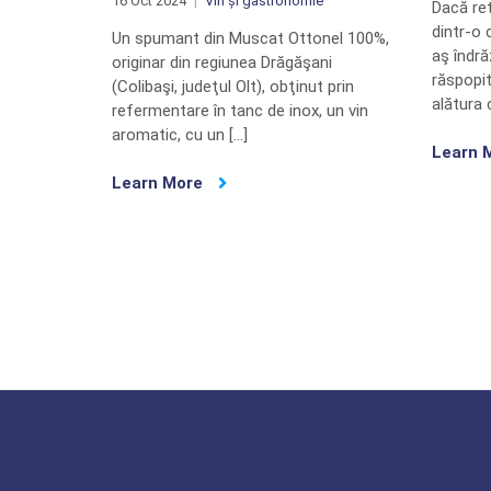
16 Oct 2024
Vin și gastronomie
Dacă re
dintr-o
Un spumant din Muscat Ottonel 100%,
aş îndr
originar din regiunea Drăgăşani
răspopit
(Colibaşi, judeţul Olt), obţinut prin
alătura 
refermentare în tanc de inox, un vin
aromatic, cu un […]
Learn 
Learn More