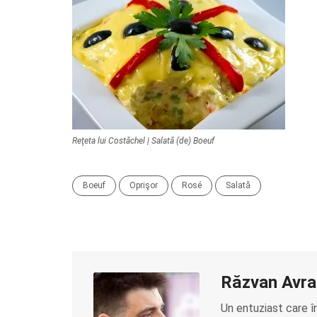
Reţeta lui Costăchel | Salată (de) Boeuf
Boeuf
Oprişor
Rosé
Salată
Răzvan Avr
Un entuziast care î