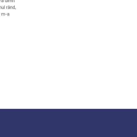
-a uimit
ul rând,
i m-a