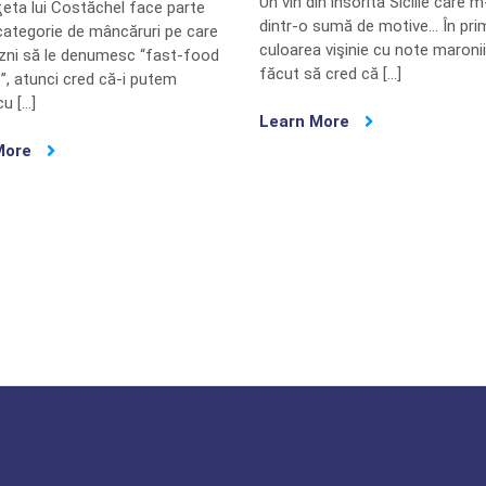
Un vin din însorita Sicilie care m
ţeta lui Costăchel face parte
dintr-o sumă de motive… În prim
 categorie de mâncăruri pe care
culoarea vişinie cu note maroni
ăzni să le denumesc “fast-food
făcut să cred că […]
”, atunci cred că-i putem
cu […]
Learn More
More