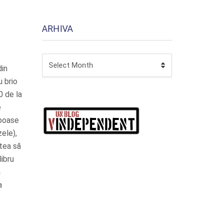
ARHIVA
ARHIVA
din
 brio
0 de la
e
rboase
ele),
atea să
libru
ă
a