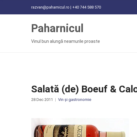
C
razvan@paharnicul.ro | +40 744 588 570
H
F
Paharnicul
O
R
:
Vinul bun alungă neamurile proaste
Salată (de) Boeuf & Cal
28 Dec 2011
Vin și gastronomie