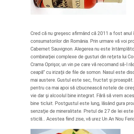
Cred că nu greşesc afirmând că 2011 a fost anul în
consumatorilor din România. Prin urmare vă voi pro
Cabernet Sauvignon. Alegerea nu este întâmplătoar
combinaţiei complexe de gusturi din reţeta lui Co
Crama Oprişor, un vin pe care vă recomand să-l răci
ceapă” cu irizaţii de file de somon. Nasul este di
mai austere. Gustul este sec, fructat şi proaspăt
pentru ca mai apoi să izbucnească notele de cireşe
vie dar şi alcoolul bine integrat. Fără să vrem ac
bine ticluit. Postgustul este lung, lăsând gura pr
senzaţie de mineralitate. Pretul de 27 de lei est
sticlă… Acestea fiind zise, vă urez Un An Nou Feric