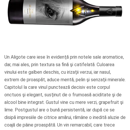
Un Aligote care iese în evidenţă prin notele sale aromatice,
dar, mai ales, prin textura sa fină şi catifelată. Culoarea
vinului este galben deschis, cu irizaţii verzui, iar nasul,
extrem de proaspăt, aduce mentă, pelin şi senzaţii minerale.
Capitolul la care vinul punctează decisiv este corpul
onctuos şi elegant, susţinut de o frumoasă aciditate şi de
alcool bine integrat. Gustul vine cu mere verzi, grapefruit şi
lime. Postgustul are o bună persistentă, iar după ce se
disipă impresiile de citrice amărui, rămâne o inedită aluzie de
coajă de pâine proaspătă. Un vin remarcabil, care trece