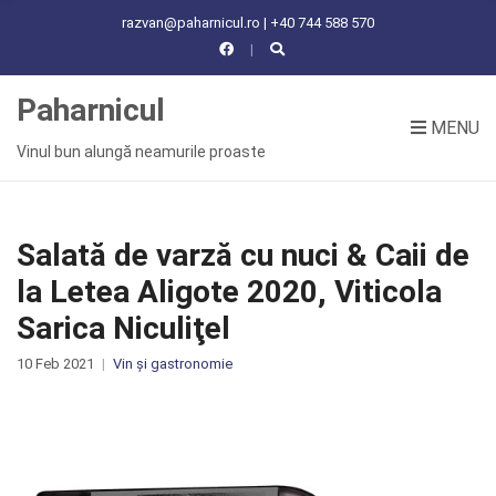
C
razvan@paharnicul.ro | +40 744 588 570
H
F
O
Paharnicul
R
MENU
:
Vinul bun alungă neamurile proaste
Salată de varză cu nuci & Caii de
la Letea Aligote 2020, Viticola
Sarica Niculiţel
10 Feb 2021
Vin și gastronomie