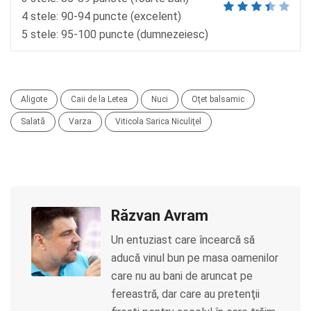
4 stele: 90-94 puncte (excelent)
5 stele: 95-100 puncte (dumnezeiesc)
Aligote
Caii de la Letea
Nuci
Oţet balsamic
Salată
Varza
Viticola Sarica Niculiţel
Răzvan Avram
Un entuziast care încearcă să
aducă vinul bun pe masa oamenilor
care nu au bani de aruncat pe
fereastră, dar care au pretenţii