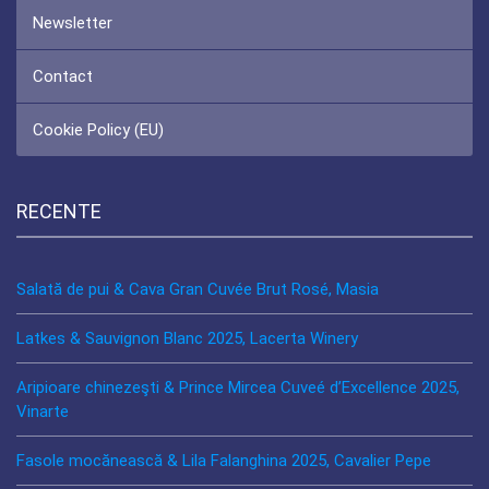
Newsletter
Contact
Cookie Policy (EU)
RECENTE
Salată de pui & Cava Gran Cuvée Brut Rosé, Masia
Latkes & Sauvignon Blanc 2025, Lacerta Winery
Aripioare chinezeşti & Prince Mircea Cuveé d’Excellence 2025,
Vinarte
Fasole mocănească & Lila Falanghina 2025, Cavalier Pepe