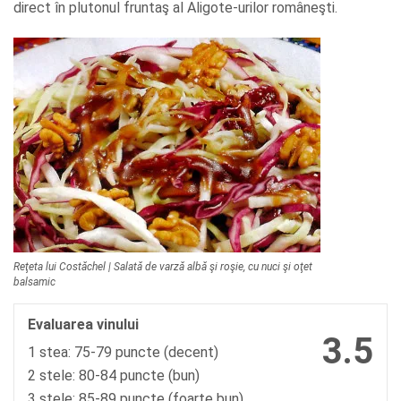
direct în plutonul fruntaş al Aligote-urilor româneşti.
Reţeta lui Costăchel | Salată de varză albă şi roşie, cu nuci şi oţet
balsamic
Evaluarea vinului
3.5
1 stea: 75-79 puncte (decent)
2 stele: 80-84 puncte (bun)
3 stele: 85-89 puncte (foarte bun)