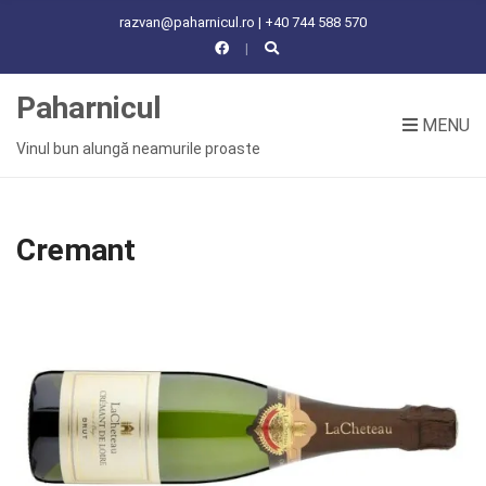
C
razvan@paharnicul.ro | +40 744 588 570
H
F
O
Paharnicul
R
MENU
:
Vinul bun alungă neamurile proaste
Cremant