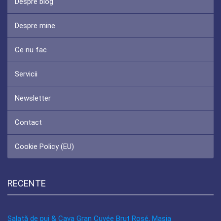
Despre blog
Despre mine
Ce nu fac
Servicii
Newsletter
Contact
Cookie Policy (EU)
RECENTE
Salată de pui & Cava Gran Cuvée Brut Rosé, Masia