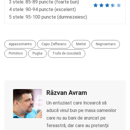
3 stele: 85-89 puncte (foarte bun)
4 stele: 90-94 puncte (excelent)
5 stele: 95-100 puncte (dumnezeiesc)
Appassimento
Capo Zafferano
Merlot
Negroamaro
Primitivo
Puglia
Trufe de ciocolată
Răzvan Avram
Un entuziast care încearcă să
aducă vinul bun pe masa oamenilor
care nu au bani de aruncat pe
fereastră, dar care au pretenţii