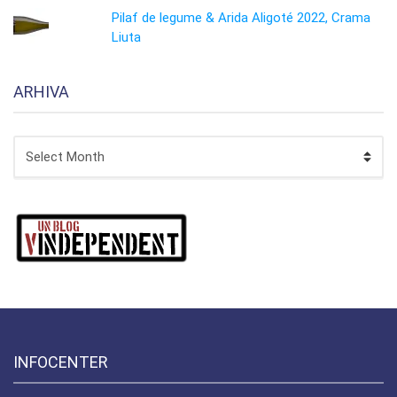
Pilaf de legume & Arida Aligoté 2022, Crama
Liuta
ARHIVA
ARHIVA
INFOCENTER