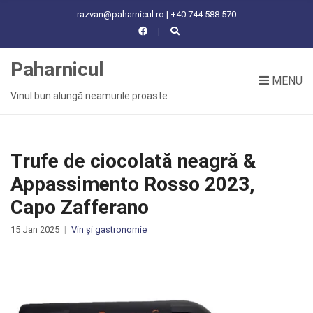
C
razvan@paharnicul.ro | +40 744 588 570
H
F
O
Paharnicul
R
MENU
:
Vinul bun alungă neamurile proaste
Trufe de ciocolată neagră &
Appassimento Rosso 2023,
Capo Zafferano
15 Jan 2025
Vin și gastronomie