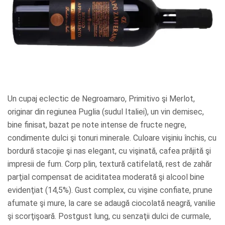
Un cupaj eclectic de Negroamaro, Primitivo şi Merlot,
originar din regiunea Puglia (sudul Italiei), un vin demisec,
bine finisat, bazat pe note intense de fructe negre,
condimente dulci şi tonuri minerale. Culoare vişiniu închis, cu
bordură stacojie şi nas elegant, cu vişinată, cafea prăjită şi
impresii de fum. Corp plin, textură catifelată, rest de zahăr
parţial compensat de aciditatea moderată şi alcool bine
evidenţiat (14,5%). Gust complex, cu vişine confiate, prune
afumate şi mure, la care se adaugă ciocolată neagră, vanilie
şi scorţişoară. Postgust lung, cu senzaţii dulci de curmale,