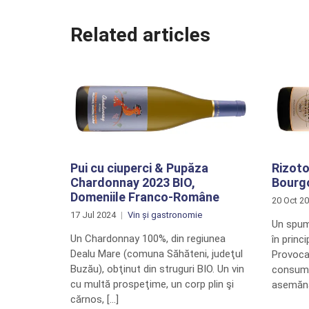
Related articles
Pui cu ciuperci & Pupăza
Rizoto
Chardonnay 2023 BIO,
Bourgo
Domeniile Franco-Române
20 Oct 2
17 Jul 2024
Vin și gastronomie
Un spum
Un Chardonnay 100%, din regiunea
în princ
Dealu Mare (comuna Săhăteni, judeţul
Provoca
Buzău), obţinut din struguri BIO. Un vin
consuma
cu multă prospeţime, un corp plin şi
asemănă
cărnos, […]