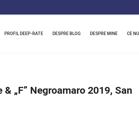
PROFIL DEEP-RATE
DESPRE BLOG
DESPRE MINE
CE NU
e & „F” Negroamaro 2019, San