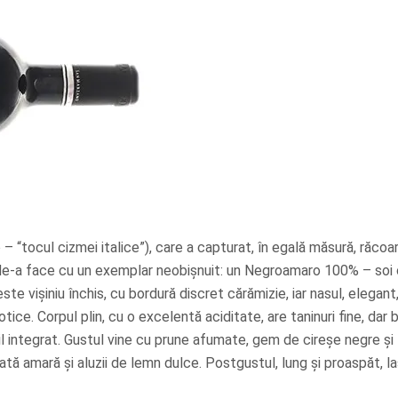
o – “tocul cizmei italice”), care a capturat, în egală măsură, răcoa
 de-a face cu un exemplar neobișnuit: un Negroamaro 100% – soi 
ste vișiniu închis, cu bordură discret cărămizie, iar nasul, elegan
ce. Corpul plin, cu o excelentă aciditate, are taninuri fine, dar 
 integrat. Gustul vine cu prune afumate, gem de cireșe negre și
ă amară și aluzii de lemn dulce. Postgustul, lung și proaspăt, l