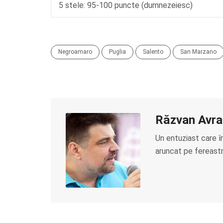
5 stele: 95-100 puncte (dumnezeiesc)
Negroamaro
Puglia
Salento
San Marzano
Răzvan Avr
Un entuziast care î
aruncat pe fereastră