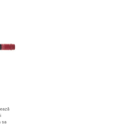
nează
i
a sa