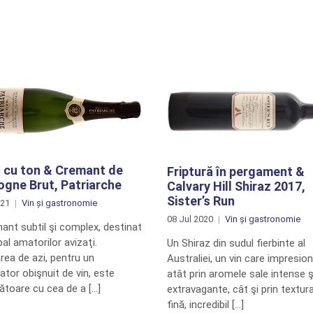
 cu ton & Cremant de
Friptură în pergament &
gne Brut, Patriarche
Calvary Hill Shiraz 2017,
Sister’s Run
021
Vin și gastronomie
08 Jul 2020
Vin și gastronomie
ant subtil şi complex, destinat
ipal amatorilor avizaţi.
Un Shiraz din sudul fierbinte al
rea de azi, pentru un
Australiei, un vin care impresio
tor obişnuit de vin, este
atât prin aromele sale intense ş
toare cu cea de a […]
extravagante, cât şi prin textur
fină, incredibil […]