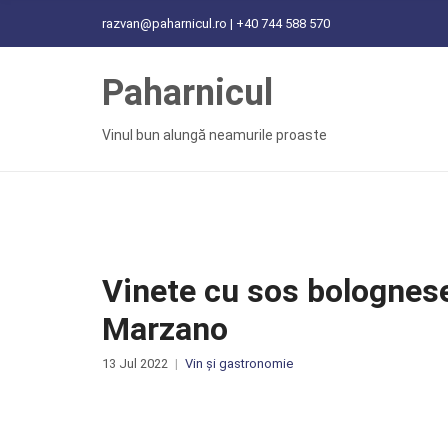
C
razvan@paharnicul.ro | +40 744 588 570
H
F
Paharnicul
O
R
:
Vinul bun alungă neamurile proaste
Vinete cu sos bolognes
Marzano
13 Jul 2022
Vin și gastronomie