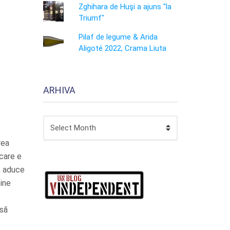
Zghihara de Huşi a ajuns "la
Triumf"
Pilaf de legume & Arida
Aligoté 2022, Crama Liuta
ARHIVA
ARHIVA
rea
care e
t, aduce
bine
asă