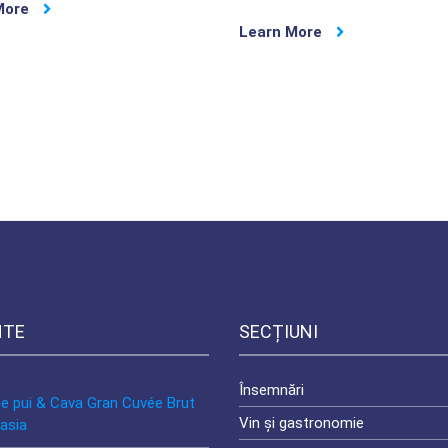
More
Learn More
NTE
SECȚIUNI
Însemnări
de pui & Cava Gran Cuvée Brut
Vin și gastronomie
asia