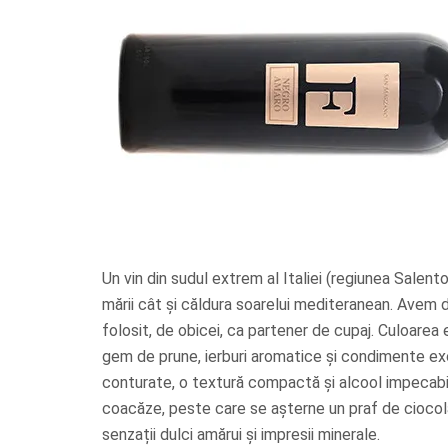
Un vin din sudul extrem al Italiei (regiunea Salent
mării cât și căldura soarelui mediteranean. Avem
folosit, de obicei, ca partener de cupaj. Culoarea e
gem de prune, ierburi aromatice și condimente exoti
conturate, o textură compactă și alcool impecabil
coacăze, peste care se așterne un praf de ciocolat
senzații dulci amărui și impresii minerale.