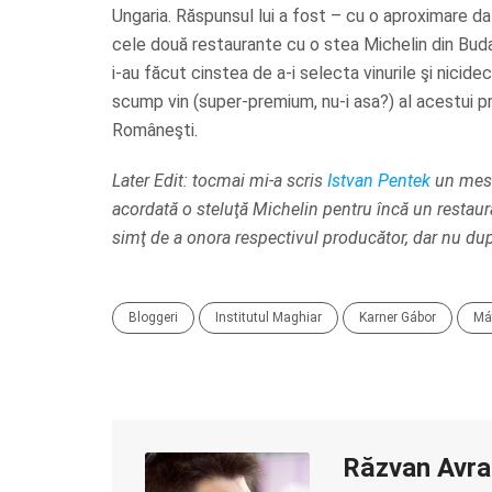
Ungaria. Răspunsul lui a fost – cu o aproximare dat
cele două restaurante cu o stea Michelin din Buda
i-au făcut cinstea de a-i selecta vinurile şi nicid
scump vin (super-premium, nu-i asa?) al acestui p
Româneşti.
Later Edit: tocmai mi-a scris
Istvan Pentek
un mesa
acordată o steluţă Michelin pentru încă un restau
simţ de a onora respectivul producător, dar nu dup
Bloggeri
Institutul Maghiar
Karner Gábor
Má
Răzvan Avr