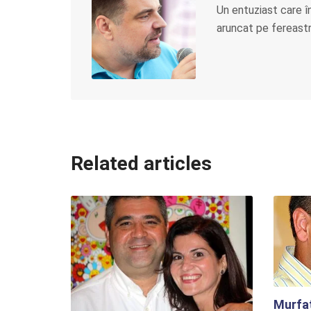
Un entuziast care î
aruncat pe fereastră
Related articles
Murfat