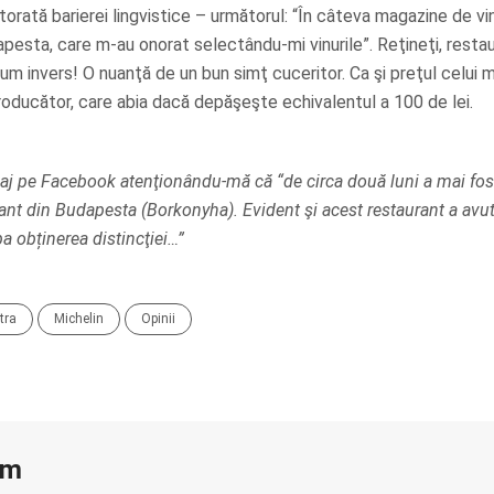
orată barierei lingvistice – următorul: “În câteva magazine de vin
pesta, care m-au onorat selectându-mi vinurile”. Reţineţi, resta
ecum invers! O nuanţă de un bun simţ cuceritor. Ca şi preţul celui m
roducător, care abia dacă depăşeşte echivalentul a 100 de lei.
j pe Facebook atenţionându-mă că “de circa două luni a mai fos
rant din Budapesta (Borkonyha). Evident şi acest restaurant a avu
a obținerea distincţiei…”
tra
Michelin
Opinii
am