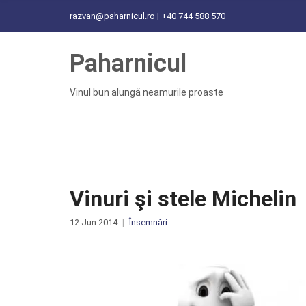
C
razvan@paharnicul.ro | +40 744 588 570
H
F
Paharnicul
O
R
:
Vinul bun alungă neamurile proaste
Vinuri şi stele Michelin
12 Jun 2014
Însemnări