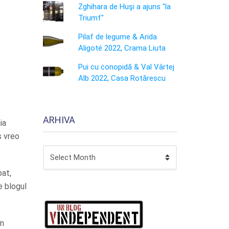
Zghihara de Huşi a ajuns "la
Triumf"
Pilaf de legume & Arida
Aligoté 2022, Crama Liuta
Pui cu conopidă & Val Vârtej
Alb 2022, Casa Rotărescu
ARHIVA
ia
s vreo
ARHIVA
pat,
e blogul
în