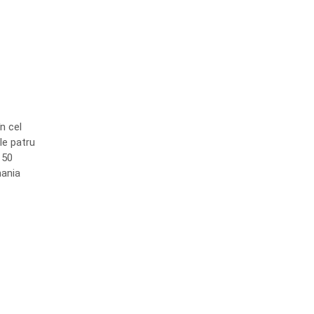
n cel
le patru
150
mania