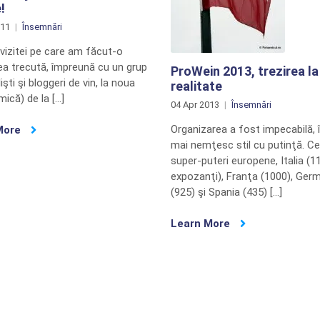
!
011
Însemnări
vizitei pe care am făcut-o
ea trecută, împreună cu un grup
ProWein 2013, trezirea la
işti şi bloggeri de vin, la noua
realitate
ică) de la […]
04 Apr 2013
Însemnări
Organizarea a fost impecabilă, î
More
mai nemţesc stil cu putinţă. Ce
super-puteri europene, Italia (1
expozanţi), Franţa (1000), Ger
(925) şi Spania (435) […]
Learn More