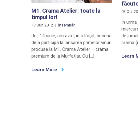
făcute
M1. Crama Atelier: toate la
03 Oct 2
timpul lor!
În urma 
17 Jun 2012
Însemnări
miercur
de jurnal
Joi, 14 iunie, am avut, în sfârşit, bucuria
cramă (m
de a participa la lansarea primelor vinuri
produse la M1. Crama Atelier – crama
Learn 
premium de la Murfatlar. Cu […]
Learn More