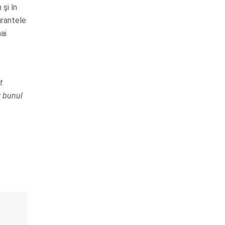
 şi în
urantele
ai
t
t bunul