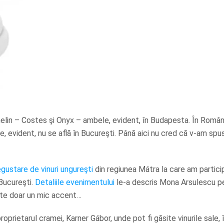
helin – Costes şi Onyx – ambele, evident, în Budapesta. În Român
e, evident, nu se află în Bucureşti. Până aici nu cred că v-am spu
gustare de vinuri ungureşti
din regiunea Mátra la care am partici
Bucureşti.
Detaliile evenimentului
le-a descris Mona Arsulescu p
ate doar un mic accent…
roprietarul cramei, Karner Gábor, unde pot fi găsite vinurile sale, 