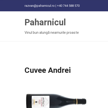
C
razvan@paharnicul.ro | +40 744 588 570
H
F
Paharnicul
O
R
:
Vinul bun alungă neamurile proaste
Cuvee Andrei