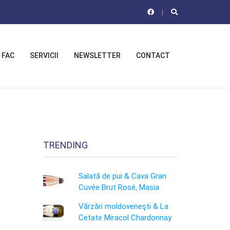
 FAC
SERVICII
NEWSLETTER
CONTACT
TRENDING
Salată de pui & Cava Gran
Cuvée Brut Rosé, Masia
Vărzări moldoveneşti & La
Cetate Miracol Chardonnay