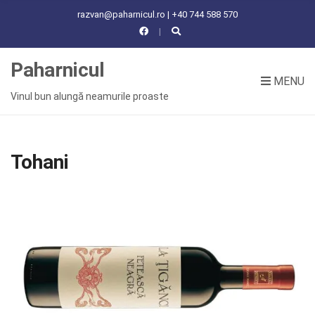
C
razvan@paharnicul.ro | +40 744 588 570
H
F
O
Paharnicul
R
MENU
:
Vinul bun alungă neamurile proaste
Tohani