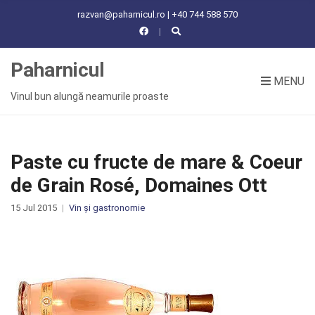
C
razvan@paharnicul.ro | +40 744 588 570
H
F
O
Paharnicul
R
MENU
:
Vinul bun alungă neamurile proaste
Paste cu fructe de mare & Coeur
de Grain Rosé, Domaines Ott
15 Jul 2015
Vin și gastronomie