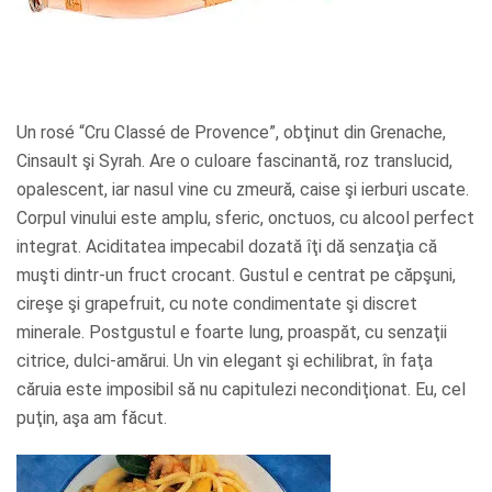
Un rosé “Cru Classé de Provence”, obţinut din Grenache,
Cinsault şi Syrah. Are o culoare fascinantă, roz translucid,
opalescent, iar nasul vine cu zmeură, caise şi ierburi uscate.
Corpul vinului este amplu, sferic, onctuos, cu alcool perfect
integrat. Aciditatea impecabil dozată îţi dă senzaţia că
muşti dintr-un fruct crocant. Gustul e centrat pe căpşuni,
cireşe şi grapefruit, cu note condimentate şi discret
minerale. Postgustul e foarte lung, proaspăt, cu senzaţii
citrice, dulci-amărui. Un vin elegant şi echilibrat, în faţa
căruia este imposibil să nu capitulezi necondiţionat. Eu, cel
puţin, aşa am făcut.