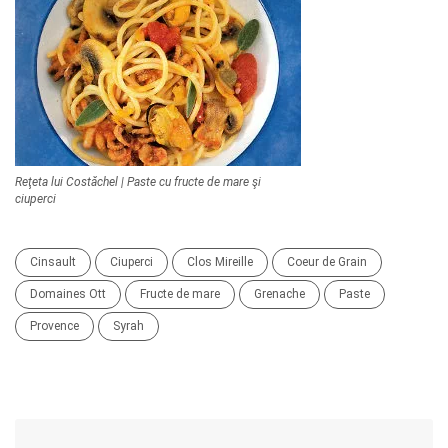
Reţeta lui Costăchel | Paste cu fructe de mare şi
ciuperci
Cinsault
Ciuperci
Clos Mireille
Coeur de Grain
Domaines Ott
Fructe de mare
Grenache
Paste
Provence
Syrah