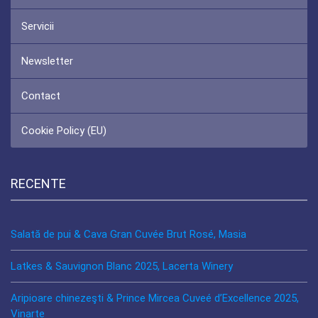
Servicii
Newsletter
Contact
Cookie Policy (EU)
RECENTE
Salată de pui & Cava Gran Cuvée Brut Rosé, Masia
Latkes & Sauvignon Blanc 2025, Lacerta Winery
Aripioare chinezeşti & Prince Mircea Cuveé d’Excellence 2025,
Vinarte