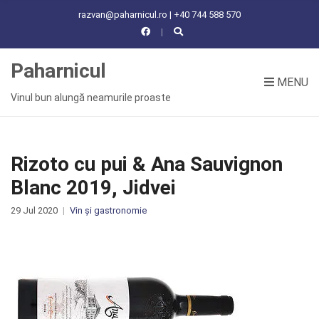
C
razvan@paharnicul.ro | +40 744 588 570
H
F
O
Paharnicul
R
MENU
:
Vinul bun alungă neamurile proaste
Rizoto cu pui & Ana Sauvignon
Blanc 2019, Jidvei
29 Jul 2020
Vin și gastronomie