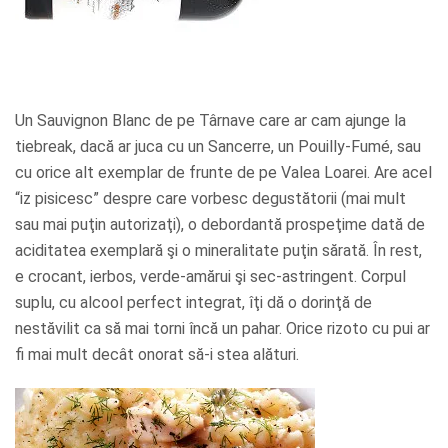
Un Sauvignon Blanc de pe Târnave care ar cam ajunge la
tiebreak, dacă ar juca cu un Sancerre, un Pouilly-Fumé, sau
cu orice alt exemplar de frunte de pe Valea Loarei. Are acel
“iz pisicesc” despre care vorbesc degustătorii (mai mult
sau mai puţin autorizaţi), o debordantă prospeţime dată de
aciditatea exemplară şi o mineralitate puţin sărată. În rest,
e crocant, ierbos, verde-amărui şi sec-astringent. Corpul
suplu, cu alcool perfect integrat, îţi dă o dorinţă de
nestăvilit ca să mai torni încă un pahar. Orice rizoto cu pui ar
fi mai mult decât onorat să-i stea alături.