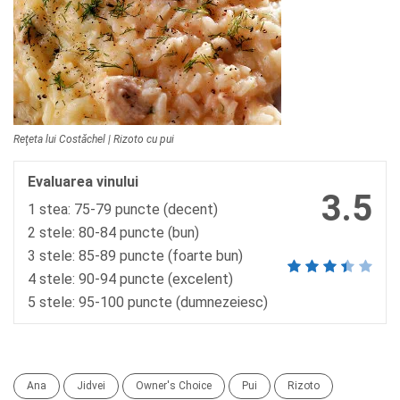
Reţeta lui Costăchel | Rizoto cu pui
Evaluarea vinului
3.5
1 stea: 75-79 puncte (decent)
2 stele: 80-84 puncte (bun)
3 stele: 85-89 puncte (foarte bun)
4 stele: 90-94 puncte (excelent)
5 stele: 95-100 puncte (dumnezeiesc)
Ana
Jidvei
Owner's Choice
Pui
Rizoto