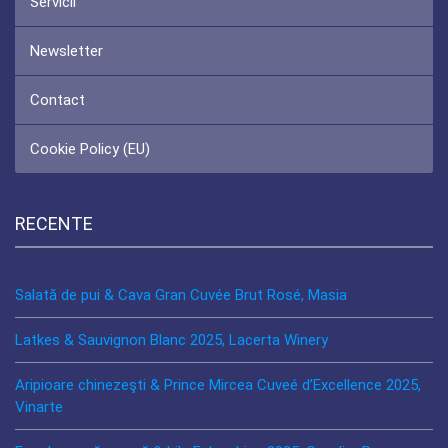
Servicii
Newsletter
Contact
Cookie Policy (EU)
RECENTE
Salată de pui & Cava Gran Cuvée Brut Rosé, Masia
Latkes & Sauvignon Blanc 2025, Lacerta Winery
Aripioare chinezeşti & Prince Mircea Cuveé d’Excellence 2025,
Vinarte