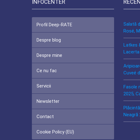
INFOCENTER
RECE
Salată 
Profil Deep-RATE
Rosé, M
Despre blog
Latkes 
Lacerta
Despre mine
Aripioar
Ce nu fac
Cuveé d
Servicii
Fasole 
2025, C
Newsletter
Plăcint
Neagră 
Contact
Cookie Policy (EU)