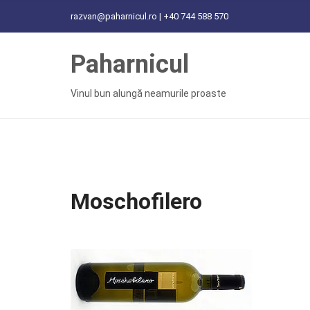
C
razvan@paharnicul.ro | +40 744 588 570
H
F
Paharnicul
O
R
:
Vinul bun alungă neamurile proaste
Moschofilero