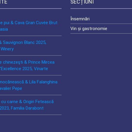
NTE
SECȚIUNI
Însemnări
de pui & Cava Gran Cuvée Brut
Vin și gastronomie
asia
& Sauvignon Blanc 2025,
 Winery
e chinezeşti & Prince Mircea
’Excellence 2025, Vinarte
mocănească & Lila Falanghina
avalier Pepe
ă cu carne & Origin Fetească
2023, Familia Darabont