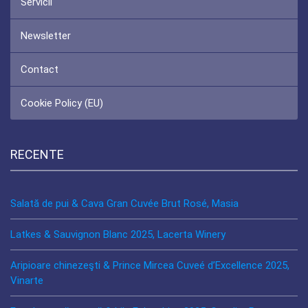
Servicii
Newsletter
Contact
Cookie Policy (EU)
RECENTE
Salată de pui & Cava Gran Cuvée Brut Rosé, Masia
Latkes & Sauvignon Blanc 2025, Lacerta Winery
Aripioare chinezeşti & Prince Mircea Cuveé d’Excellence 2025,
Vinarte