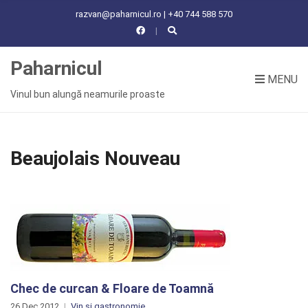
C
razvan@paharnicul.ro | +40 744 588 570
H
F
O
Paharnicul
R
MENU
:
Vinul bun alungă neamurile proaste
Beaujolais Nouveau
Chec de curcan & Floare de Toamnă
26 Dec 2012
Vin și gastronomie