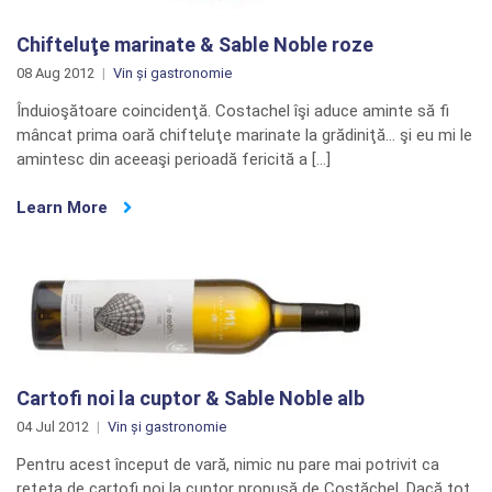
Chifteluţe marinate & Sable Noble roze
08 Aug 2012
Vin și gastronomie
Înduioşătoare coincidenţă. Costachel îşi aduce aminte să fi
mâncat prima oară chifteluţe marinate la grădiniţă… şi eu mi le
amintesc din aceeaşi perioadă fericită a […]
Learn More
Cartofi noi la cuptor & Sable Noble alb
04 Jul 2012
Vin și gastronomie
Pentru acest început de vară, nimic nu pare mai potrivit ca
reţeta de cartofi noi la cuptor propusă de Costăchel. Dacă tot