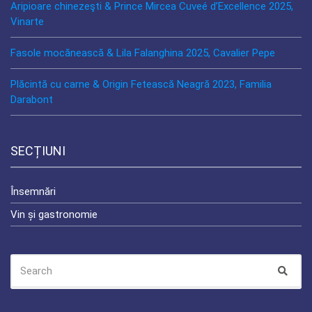
Aripioare chinezeşti & Prince Mircea Cuveé d’Excellence 2025,
Vinarte
Fasole mocănească & Lila Falanghina 2025, Cavalier Pepe
Plăcintă cu carne & Origin Fetească Neagră 2023, Familia
Darabont
SECȚIUNI
Însemnări
Vin și gastronomie
SEARCH
Sear
FOR: