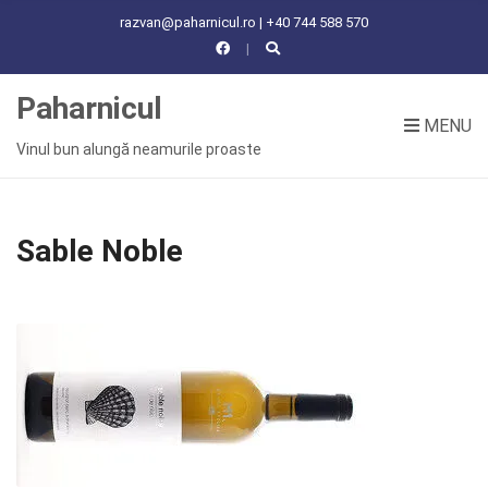
C
razvan@paharnicul.ro | +40 744 588 570
H
F
O
Paharnicul
R
MENU
:
Vinul bun alungă neamurile proaste
Sable Noble