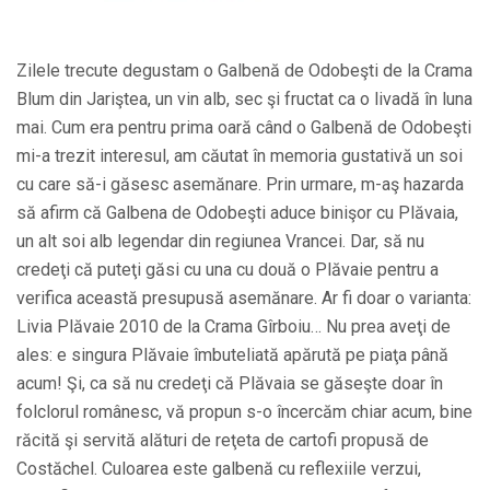
Zilele trecute degustam o Galbenă de Odobeşti de la Crama
Blum din Jariştea, un vin alb, sec şi fructat ca o livadă în luna
mai. Cum era pentru prima oară când o Galbenă de Odobeşti
mi-a trezit interesul, am căutat în memoria gustativă un soi
cu care să-i găsesc asemănare. Prin urmare, m-aş hazarda
să afirm că Galbena de Odobeşti aduce binişor cu Plăvaia,
un alt soi alb legendar din regiunea Vrancei. Dar, să nu
credeţi că puteţi găsi cu una cu două o Plăvaie pentru a
verifica această presupusă asemănare. Ar fi doar o varianta:
Livia Plăvaie 2010 de la Crama Gîrboiu… Nu prea aveţi de
ales: e singura Plăvaie îmbuteliată apărută pe piaţa până
acum! Şi, ca să nu credeţi că Plăvaia se găseşte doar în
folclorul românesc, vă propun s-o încercăm chiar acum, bine
răcită şi servită alături de reţeta de cartofi propusă de
Costăchel. Culoarea este galbenă cu reflexiile verzui,