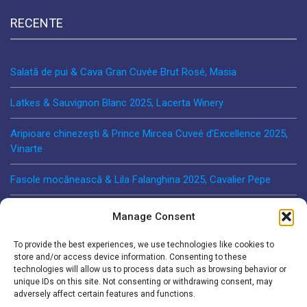
RECENTE
Salată de pui & Cava Gran Cuvée Brut Rosé, Masia
Latkes & Sauvignon Blanc 2025, Lacerta Winery
Aripioare chinezeşti & Prince Mircea Cuveé d’Excellence 2025,
Vinarte
Fasole mocănească & Lila Falanghina 2025, Cavalier Pepe
Plăcintă cu carne & Origin Fetească Neagră 2023, Familia
Manage Consent
Darabont
To provide the best experiences, we use technologies like cookies to
store and/or access device information. Consenting to these
technologies will allow us to process data such as browsing behavior or
SECȚIUNI
unique IDs on this site. Not consenting or withdrawing consent, may
adversely affect certain features and functions.