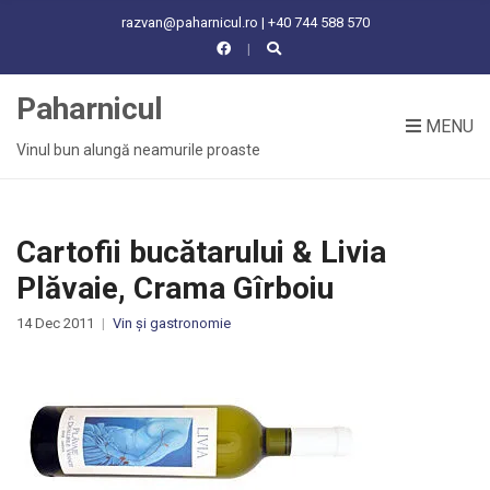
C
razvan@paharnicul.ro | +40 744 588 570
H
F
O
Paharnicul
R
MENU
:
Vinul bun alungă neamurile proaste
Cartofii bucătarului & Livia
Plăvaie, Crama Gîrboiu
14 Dec 2011
Vin și gastronomie