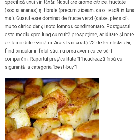
specifică unui vin tânăr. Nasul are arome citrice, fructate
(soc şi ananas) şi florale (precum ziceam, ca o livadă în luna
mai). Gustul este dominat de fructe verzi (caise, piersici),
multe citrice dar şi note lemnos condimentate. Postgustul
este mediu spre lung cu multă prospeţime, aciditate şi note
de lemn dulce-amărui. Acest vin costă 23 de lei sticla, dar,
fiind singular în felul său, nu prea avem cu ce să-l
comparăm. Raportul preţ/calitate îl încadrează însă cu
siguranţă la categoria “best-buy”!