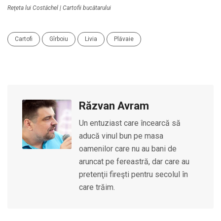
Reţeta lui Costăchel | Cartofii bucătarului
Cartofi
Gîrboiu
Livia
Plăvaie
Răzvan Avram
Un entuziast care încearcă să
aducă vinul bun pe masa
oamenilor care nu au bani de
aruncat pe fereastră, dar care au
pretenţii fireşti pentru secolul în
care trăim.