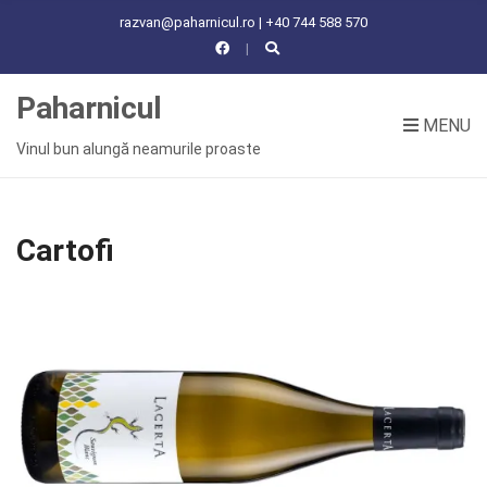
C
razvan@paharnicul.ro | +40 744 588 570
H
F
O
Paharnicul
R
MENU
:
Vinul bun alungă neamurile proaste
Cartofi