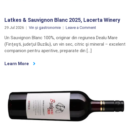
Latkes & Sauvignon Blanc 2025, Lacerta Winery
on
29 Jul 2026
Vin și gastronomie
Leave a Comment
Latkes
Un Sauvignon Blanc 100%, originar din regiunea Dealu Mare
&
(Finţeşti, judeţul Buzău), un vin sec, citric şi mineral – excelent
Sauvignon
companion pentru aperitive, preparate din […]
Blanc
2025,
Learn More
Lacerta
Winery