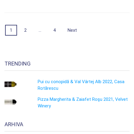
Posts
1
2
…
4
Next
navigation
TRENDING
Pui cu conopidă & Val Vârtej Alb 2022, Casa
Rotărescu
Pizza Margherita & Zaiafet Roşu 2021, Velvet
Winery
ARHIVA