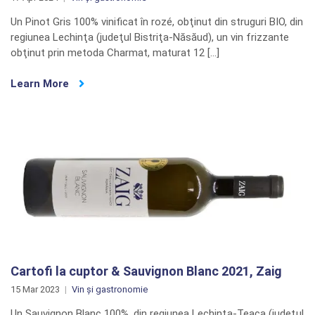
Un Pinot Gris 100% vinificat în rozé, obţinut din struguri BIO, din
regiunea Lechinţa (judeţul Bistriţa-Năsăud), un vin frizzante
obţinut prin metoda Charmat, maturat 12 […]
Learn More
Cartofi la cuptor & Sauvignon Blanc 2021, Zaig
15 Mar 2023
Vin și gastronomie
Un Sauvignon Blanc 100%, din regiunea Lechinţa-Teaca (judeţul