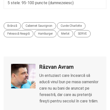
5 stele: 95-100 puncte (dumnezeiesc)
Brânză
Cabernet Sauvignon
Cuvée Charlotte
Fetească Neagră
Hamburger
Merlot
SERVE
Răzvan Avram
Un entuziast care încearcă să
aducă vinul bun pe masa oamenilor
care nu au bani de aruncat pe
fereastră, dar care au pretenţii
fireşti pentru secolul în care trăim.