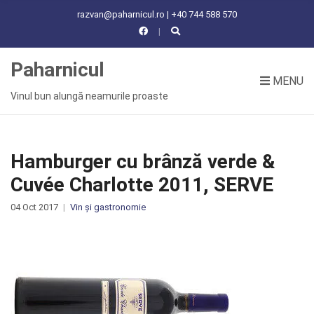
C
razvan@paharnicul.ro | +40 744 588 570
H
F
O
Paharnicul
R
MENU
:
Vinul bun alungă neamurile proaste
Hamburger cu brânză verde &
Cuvée Charlotte 2011, SERVE
04 Oct 2017
Vin și gastronomie