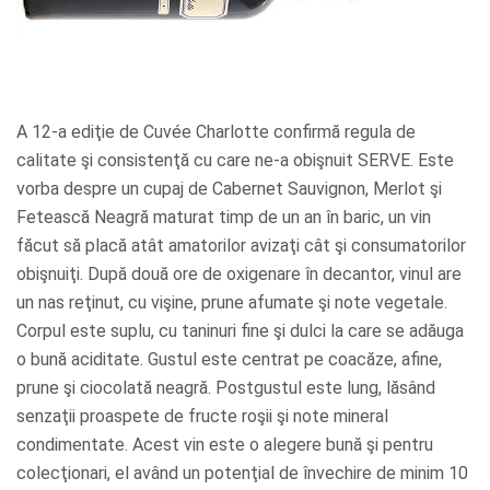
A 12-a ediţie de Cuvée Charlotte confirmă regula de
calitate şi consistenţă cu care ne-a obişnuit SERVE. Este
vorba despre un cupaj de Cabernet Sauvignon, Merlot şi
Fetească Neagră maturat timp de un an în baric, un vin
făcut să placă atât amatorilor avizaţi cât şi consumatorilor
obişnuiţi. După două ore de oxigenare în decantor, vinul are
un nas reţinut, cu vişine, prune afumate şi note vegetale.
Corpul este suplu, cu taninuri fine şi dulci la care se adăuga
o bună aciditate. Gustul este centrat pe coacăze, afine,
prune şi ciocolată neagră. Postgustul este lung, lăsând
senzaţii proaspete de fructe roşii şi note mineral
condimentate. Acest vin este o alegere bună şi pentru
colecţionari, el având un potenţial de învechire de minim 10