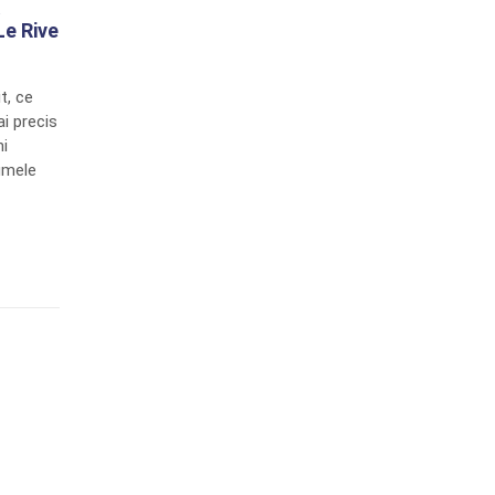
&
e Rive
t, ce
i precis
ni
umele