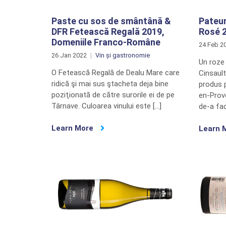
Paste cu sos de smântână &
Pateur
DFR Fetească Regală 2019,
Rosé 
Domeniile Franco-Române
24 Feb 2
26 Jan 2022
Vin și gastronomie
Un roze
O Fetească Regală de Dealu Mare care
Cinsault
ridică şi mai sus ştacheta deja bine
produs 
poziţionată de către surorile ei de pe
en-Prov
Târnave. Culoarea vinului este […]
de-a fac
Learn More
Learn 