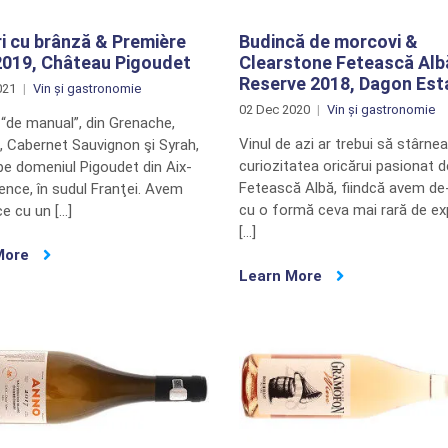
i cu brânză & Première
Budincă de morcovi &
2019, Château Pigoudet
Clearstone Fetească Alb
Reserve 2018, Dagon Est
021
Vin și gastronomie
02 Dec 2020
Vin și gastronomie
 “de manual”, din Grenache,
Vinul de azi ar trebui să stârne
, Cabernet Sauvignon şi Syrah,
curiozitatea oricărui pasionat d
pe domeniul Pigoudet din Aix-
Fetească Albă, fiindcă avem de
ence, în sudul Franţei. Avem
cu o formă ceva mai rară de ex
e cu un […]
[…]
More
Learn More