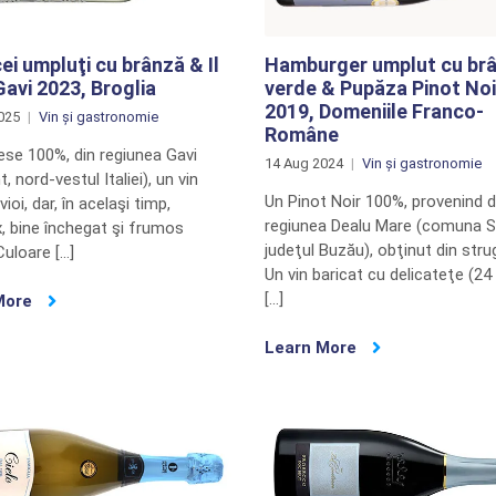
ei umpluţi cu brânză & Il
Hamburger umplut cu br
avi 2023, Broglia
verde & Pupăza Pinot Noi
2019, Domeniile Franco-
025
Vin și gastronomie
Române
ese 100%, din regiunea Gavi
14 Aug 2024
Vin și gastronomie
, nord-vestul Italiei), un vin
Un Pinot Noir 100%, provenind d
vioi, dar, în acelaşi timp,
regiunea Dealu Mare (comuna S
, bine închegat şi frumos
judeţul Buzău), obţinut din strug
 Culoare […]
Un vin baricat cu delicateţe (24 
[…]
More
Learn More