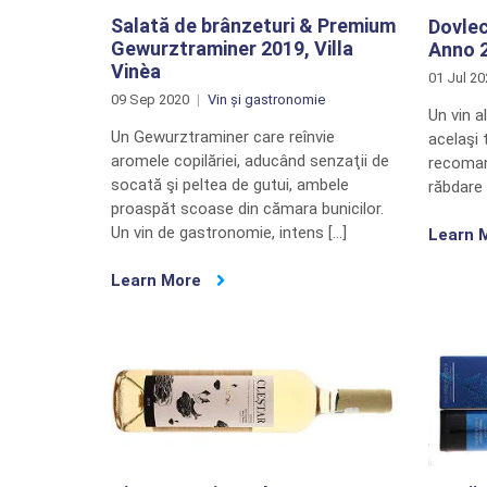
Salată de brânzeturi & Premium
Dovlec
Gewurztraminer 2019, Villa
Anno 2
Vinèa
01 Jul 2
09 Sep 2020
Vin și gastronomie
Un vin a
Un Gewurztraminer care reînvie
acelaşi 
aromele copilăriei, aducând senzaţii de
recoman
socată şi peltea de gutui, ambele
răbdare 
proaspăt scoase din cămara bunicilor.
Un vin de gastronomie, intens […]
Learn 
Learn More