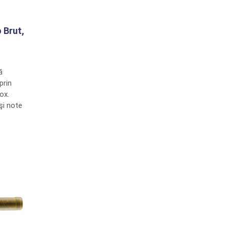
 Brut,
ă
prin
ox.
şi note