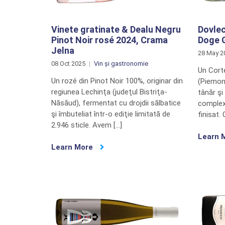
Vinete gratinate & Dealu Negru
Dovlec
Pinot Noir rosé 2024, Crama
Doge G
Jelna
28 May 2
08 Oct 2025
Vin și gastronomie
Un Cort
Un rozé din Pinot Noir 100%, originar din
(Piemont
regiunea Lechinţa (judeţul Bistriţa-
tânăr şi 
Năsăud), fermentat cu drojdii sălbatice
complex
şi îmbuteliat într-o ediţie limitată de
finisat.
2.946 sticle. Avem […]
Learn 
Learn More