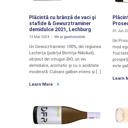
Plăcintă cu brânză de vaci şi
Plăcin
stafide & Gewurztraminer
Prosec
demidulce 2021, Lechburg
01 Jun 2
13 Mar 2024
Vin și gastronomie
Un Prose
Un Gewurztraminer 100%, din regiunea
mod egal
Lechinţa (judeţul Bistriţa-Năsăud),
fructat
obţinut din struguri BIO, un vin
prospeți
demidulce, aromatic şi cu o aciditate
este gal
moderată. Culoare galben intens şi […]
Learn 
Learn More