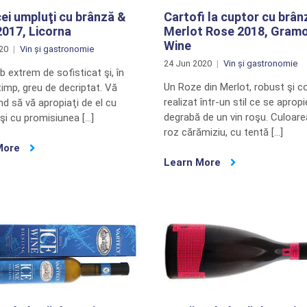
ei umpluţi cu brânză &
Cartofi la cuptor cu brân
017, Licorna
Merlot Rose 2018, Gram
Wine
020
Vin și gastronomie
24 Jun 2020
Vin și gastronomie
lb extrem de sofisticat şi, în
Un Roze din Merlot, robust şi 
timp, greu de decriptat. Vă
realizat într-un stil ce se aprop
d să vă apropiaţi de el cu
degrabă de un vin roşu. Culoare
şi cu promisiunea […]
roz cărămiziu, cu tentă […]
More
Learn More