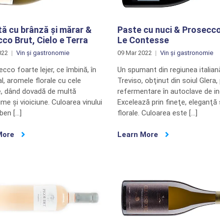
tă cu brânză și mărar &
Paste cu nuci & Prosecco
co Brut, Cielo e Terra
Le Contesse
022
Vin și gastronomie
09 Mar 2022
Vin și gastronomie
cco foarte lejer, ce îmbină, în
Un spumant din regiunea italian
, aromele florale cu cele
Treviso, obţinut din soiul Glera, 
e, dând dovadă de multă
refermentare în autoclave de in
me și vioiciune. Culoarea vinului
Excelează prin fineţe, eleganţă 
ben […]
florale. Culoarea este […]
More
Learn More