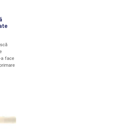
ă
ate
ască
e
-a face
primare