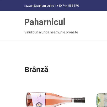
C
razvan@paharnicul.ro | +40 744 588 570
H
F
Paharnicul
O
R
:
Vinul bun alungă neamurile proaste
Brânză