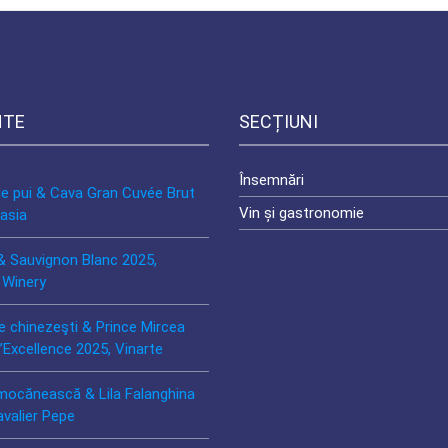
NTE
SECȚIUNI
Însemnări
de pui & Cava Gran Cuvée Brut
Vin și gastronomie
asia
& Sauvignon Blanc 2025,
 Winery
e chinezeşti & Prince Mircea
’Excellence 2025, Vinarte
mocănească & Lila Falanghina
avalier Pepe