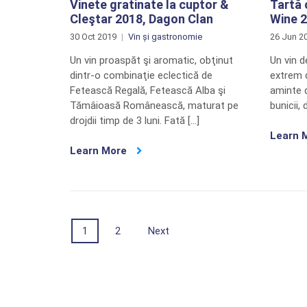
Vinete gratinate la cuptor &
Tartă 
Cleştar 2018, Dagon Clan
Wine 2
30 Oct 2019
Vin și gastronomie
26 Jun 2
Un vin proaspăt şi aromatic, obţinut
Un vin 
dintr-o combinaţie eclectică de
extrem d
Fetească Regală, Fetească Alba şi
aminte 
Tămâioasă Românească, maturat pe
bunicii,
drojdii timp de 3 luni. Fată […]
Learn 
Learn More
Posts
1
2
Next
navigation