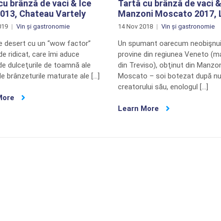
cu brânză de vaci & Ice
Tartă cu brânză de vaci 
013, Chateau Vartely
Manzoni Moscato 2017, L
019
Vin și gastronomie
14 Nov 2018
Vin și gastronomie
de desert cu un “wow factor”
Un spumant oarecum neobişnui
e ridicat, care îmi aduce
provine din regiunea Veneto (ma
de dulceţurile de toamnă ale
din Treviso), obţinut din Manzo
 de brânzeturile maturate ale […]
Moscato – soi botezat după n
creatorului său, enologul […]
More
Learn More