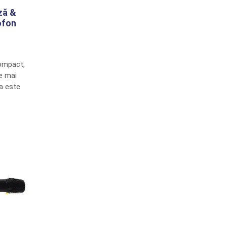
ză &
ofon
compact,
ie mai
a este