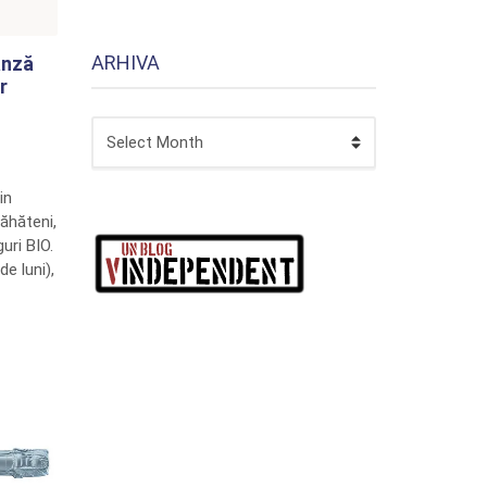
ARHIVA
ânză
r
ARHIVA
in
ăhăteni,
uri BIO.
de luni),