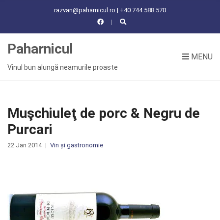
C
razvan@paharnicul.ro | +40 744 588 570
H
F
O
Paharnicul
R
MENU
:
Vinul bun alungă neamurile proaste
Muşchiuleţ de porc & Negru de
Purcari
22 Jan 2014
Vin și gastronomie