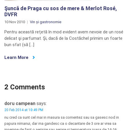
Şuncă de Praga cu sos de mere & Merlot Rosé,
DVFR
10 Nov 2010
Vin și gastronomie
Pentru această reţetă în mod evident avem nevoie de un rosé
delicat şi parfumat. Şi, dacă de la Costăchel primim un foarte
bun sfat (să […]
Learn More
2 Comments
doru campean
says:
20 Feb 2014 at 10:49 PM
nu cred ca sunt cel mai in masura sa comentez sau sa gasesc nod in
papura nimanui, dar ma gandesc ca o decantare de 3 ore ar vrea sa
insemne de fapt o aerisire sau aerare si temperatura joasa de 14-16