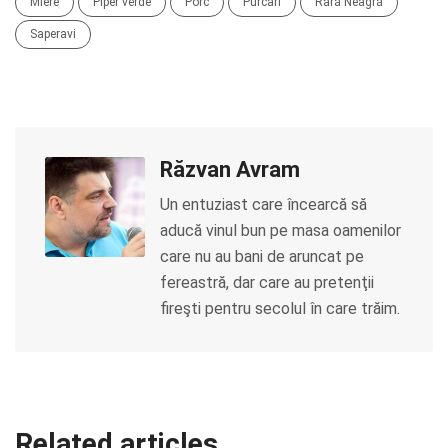
Miere
Piper verde
Porc
Purcari
Rară Neagră
Saperavi
Răzvan Avram
Un entuziast care încearcă să
aducă vinul bun pe masa oamenilor
care nu au bani de aruncat pe
fereastră, dar care au pretenţii
fireşti pentru secolul în care trăim.
Related articles