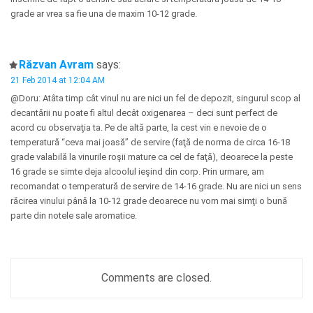
grade ar vrea sa fie una de maxim 10-12 grade.
Răzvan Avram
says:
21 Feb 2014 at 12:04 AM
@Doru: Atâta timp cât vinul nu are nici un fel de depozit, singurul scop al
decantării nu poate fi altul decât oxigenarea – deci sunt perfect de
acord cu observaţia ta. Pe de altă parte, la cest vin e nevoie de o
temperatură “ceva mai joasă” de servire (faţă de norma de circa 16-18
grade valabilă la vinurile roşii mature ca cel de faţă), deoarece la peste
16 grade se simte deja alcoolul ieşind din corp. Prin urmare, am
recomandat o temperatură de servire de 14-16 grade. Nu are nici un sens
răcirea vinului până la 10-12 grade deoarece nu vom mai simţi o bună
parte din notele sale aromatice.
Comments are closed.