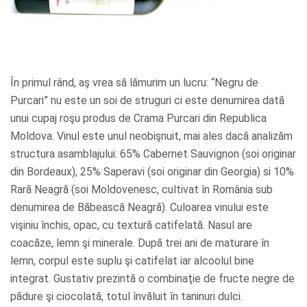
În primul rând, aş vrea să lămurim un lucru: “Negru de
Purcari” nu este un soi de struguri ci este denumirea dată
unui cupaj roşu produs de Crama Purcari din Republica
Moldova. Vinul este unul neobişnuit, mai ales dacă analizăm
structura asamblajului: 65% Cabernet Sauvignon (soi originar
din Bordeaux), 25% Saperavi (soi originar din Georgia) si 10%
Rară Neagră (soi Moldovenesc, cultivat în România sub
denumirea de Băbească Neagră). Culoarea vinului este
vişiniu închis, opac, cu textură catifelată. Nasul are
coacăze, lemn şi minerale. După trei ani de maturare în
lemn, corpul este suplu şi catifelat iar alcoolul bine
integrat. Gustativ prezintă o combinaţie de fructe negre de
pădure şi ciocolată, totul învăluit în taninuri dulci.