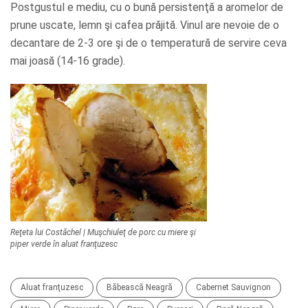
Postgustul e mediu, cu o bună persistenţă a aromelor de
prune uscate, lemn şi cafea prăjită. Vinul are nevoie de o
decantare de 2-3 ore şi de o temperatură de servire ceva
mai joasă (14-16 grade).
Reţeta lui Costăchel | Muşchiuleţ de porc cu miere şi
piper verde în aluat franţuzesc
Aluat franţuzesc
Băbească Neagră
Cabernet Sauvignon