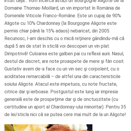
intuit deja… vom încerca astăzi un Bourgogne Aligote de la
Domaine Thomas-Moillard, un vin importat în România de
Domeniile Viticole Franco-Române. Este un cupaj de 90%
Aligote cu 10% Chardonnay (la Bourgogne Aligote este
permis chiar până la 15% adaos) nebaricat, din 2005.
Recunosc, l-am deschis cu o mică reţinere gândindu-mă că
după 5 ani de stat în sticlă voi descoperi un vin plat.
Dimpotrivă! Culoarea este galben pai cu reflexii aurii. Nasul,
destul de discret, are note proaspete de mere şi fân cosit.
Gustativ avem de-a face cu un vin sec şi corpolent, cu o
aciditatea remarcabilă – de altfel una din caracteristicile
soiului Aligote. Atacul este impetuos, cu note fructate,
citrice dar şi ierboase. Postgustul este lung iar impresia
generală este de prospeţime dar şi de onctuozitate (cu
certitudine un aport al Chardonnay-ului minoritar). Pentru 35
de lei/sticla nici că se putea cere mai mult de la un Aligote!