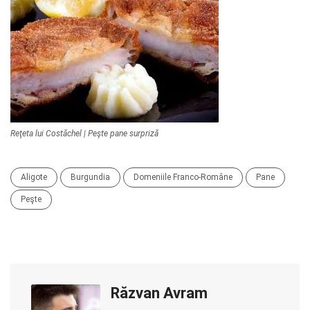
Reţeta lui Costăchel | Peşte pane surpriză
Aligote
Burgundia
Domeniile Franco-Române
Pane
Peşte
Răzvan Avram