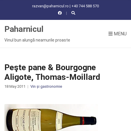
C
razvan@paharnicul.ro | +40 744 588 570
H
F
O
Paharnicul
R
MENU
:
Vinul bun alungă neamurile proaste
Peşte pane & Bourgogne
Aligote, Thomas-Moillard
18 May 2011
Vin și gastronomie