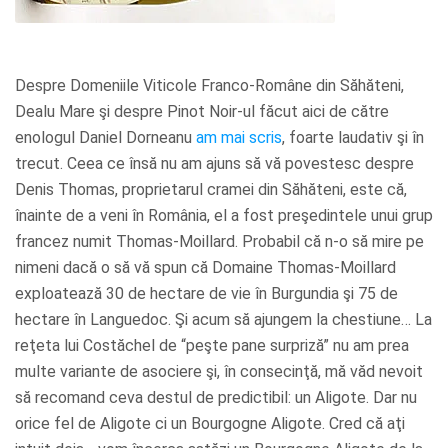
Despre Domeniile Viticole Franco-Române din Săhăteni,
Dealu Mare şi despre Pinot Noir-ul făcut aici de către
enologul Daniel Dorneanu
am mai scris
, foarte laudativ şi în
trecut. Ceea ce însă nu am ajuns să vă povestesc despre
Denis Thomas, proprietarul cramei din Săhăteni, este că,
înainte de a veni în România, el a fost preşedintele unui grup
francez numit Thomas-Moillard. Probabil că n-o să mire pe
nimeni dacă o să vă spun că Domaine Thomas-Moillard
exploatează 30 de hectare de vie în Burgundia şi 75 de
hectare în Languedoc. Şi acum să ajungem la chestiune… La
reţeta lui Costăchel de “peşte pane surpriză” nu am prea
multe variante de asociere şi, în consecinţă, mă văd nevoit
să recomand ceva destul de predictibil: un Aligote. Dar nu
orice fel de Aligote ci un Bourgogne Aligote. Cred că aţi