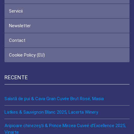
Servicii
Newsletter
Contact
Cookie Policy (EU)
RECENTE
Salată de pui & Cava Gran Cuvée Brut Rosé, Masia
Latkes & Sauvignon Blanc 2025, Lacerta Winery
Aripioare chinezeşti & Prince Mircea Cuveé d’Excellence 2025,
Vinarte