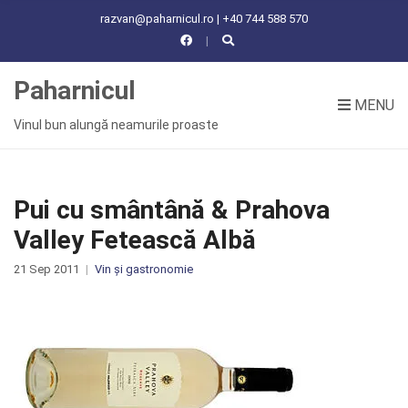
C
razvan@paharnicul.ro | +40 744 588 570
H
F
O
Paharnicul
R
MENU
:
Vinul bun alungă neamurile proaste
Pui cu smântână & Prahova
Valley Fetească Albă
21 Sep 2011
Vin și gastronomie