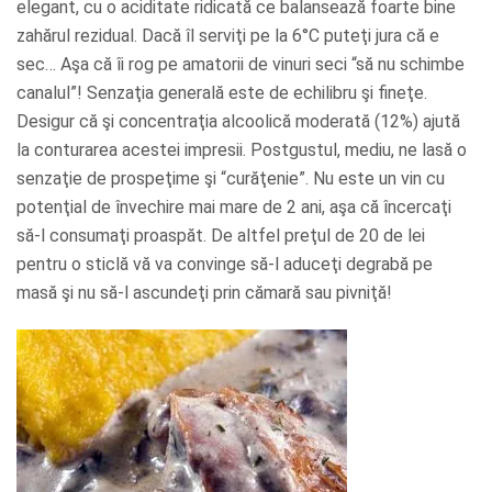
elegant, cu o aciditate ridicată ce balansează foarte bine
zahărul rezidual. Dacă îl serviţi pe la 6°C puteţi jura că e
sec… Aşa că îi rog pe amatorii de vinuri seci “să nu schimbe
canalul”! Senzaţia generală este de echilibru şi fineţe.
Desigur că şi concentraţia alcoolică moderată (12%) ajută
la conturarea acestei impresii. Postgustul, mediu, ne lasă o
senzaţie de prospeţime şi “curăţenie”. Nu este un vin cu
potenţial de învechire mai mare de 2 ani, aşa că încercaţi
să-l consumaţi proaspăt. De altfel preţul de 20 de lei
pentru o sticlă vă va convinge să-l aduceţi degrabă pe
masă şi nu să-l ascundeţi prin cămară sau pivniţă!