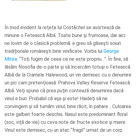
În mod evident la reţeta lui Costăchel se asortează de
minune o Fetească Albă. Toate bune şi frumoase, dar aici
ne lovim de o clasică problemă: e greu să găseşti soiuri
tradiţionale româneşti bine vinificate. Vorba lui
George
Mitea
: “Toţi fugim de ceea ce ne este propriu…”. În fine, să
lăsăm filosofia de-o parte şi să încercăm totuşi o Fetească
Albă de la Cramele Halewood, un vin demisec cu o denumire
un pic cam pretenţioasă: Prahova Valley Reserve Fetească
Albă. Veţi spune că prea puţin contează denumirea dacă
vinul e bun. Probabil că aşa şi este! Haideţi să ne
convingem şi să turnăm vinul, bine răcit, în pahare… Culoarea
este galben foarte deschis. Nasul este predominant floral
(soc, viţă de vie) cu ceva note de fructe exotice şi miere.
Vinul este demisec, cu un atac “fragil” urmat de un corp