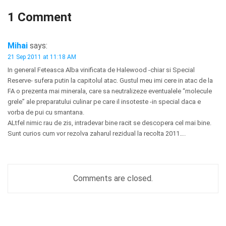
1 Comment
Mihai
says:
21 Sep 2011 at 11:18 AM
In general Feteasca Alba vinificata de Halewood -chiar si Special
Reserve- sufera putin la capitolul atac. Gustul meu imi cere in atac de la
FA o prezenta mai minerala, care sa neutralizeze eventualele “molecule
grele” ale preparatului culinar pe care il insoteste -in special daca e
vorba de pui cu smantana.
ALtfel nimic rau de zis, intradevar bine racit se descopera cel mai bine.
Sunt curios cum vor rezolva zaharul rezidual la recolta 2011….
Comments are closed.