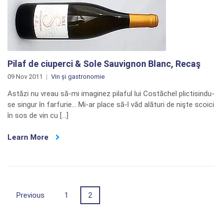
Pilaf de ciuperci & Sole Sauvignon Blanc, Recaş
09 Nov 2011
Vin și gastronomie
Astăzi nu vreau să-mi imaginez pilaful lui Costăchel plictisindu-
se singur în farfurie… Mi-ar place să-l văd alături de nişte scoici
în sos de vin cu […]
Learn More
Posts
Previous
1
2
navigation