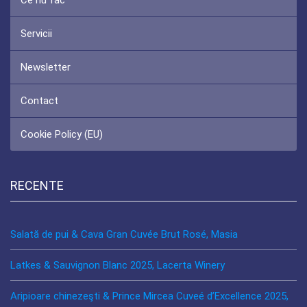
Ce nu fac
Servicii
Newsletter
Contact
Cookie Policy (EU)
RECENTE
Salată de pui & Cava Gran Cuvée Brut Rosé, Masia
Latkes & Sauvignon Blanc 2025, Lacerta Winery
Aripioare chinezeşti & Prince Mircea Cuveé d’Excellence 2025,