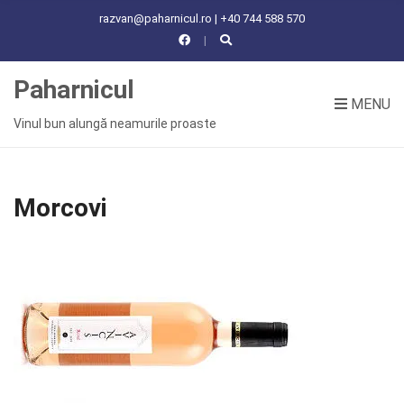
C
razvan@paharnicul.ro | +40 744 588 570
H
F
O
Paharnicul
R
MENU
:
Vinul bun alungă neamurile proaste
Morcovi