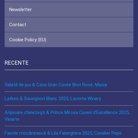
Newsletter
Contact
Cookie Policy (EU)
RECENTE
Salată de pui & Cava Gran Cuvée Brut Rosé, Masia
Latkes & Sauvignon Blanc 2025, Lacerta Winery
Aripioare chinezeşti & Prince Mircea Cuveé d’Excellence 2025,
Vinarte
Fasole mocănească & Lila Falanghina 2025, Cavalier Pepe