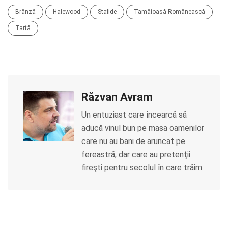
Brânză
Halewood
Stafide
Tamâioasă Românească
Tartă
Răzvan Avram
Un entuziast care încearcă să
aducă vinul bun pe masa oamenilor
care nu au bani de aruncat pe
fereastră, dar care au pretenţii
fireşti pentru secolul în care trăim.