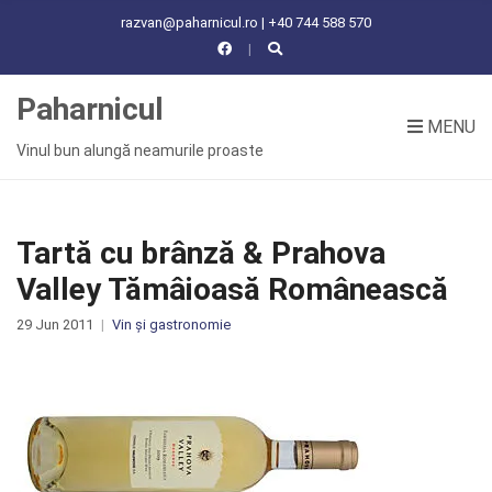
C
razvan@paharnicul.ro | +40 744 588 570
H
F
O
Paharnicul
R
MENU
:
Vinul bun alungă neamurile proaste
Tartă cu brânză & Prahova
Valley Tămâioasă Românească
29 Jun 2011
Vin și gastronomie