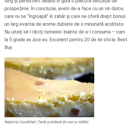
lung şi persistent lăsând în gură o plăcută senzaţie de
prospeţime. În concluzie, avem de-a face cu un vin dulce,
care nu ne “îngroapă” în zahăr şi care ne oferă drept bonus
un larg evantai de arome dublate de o minunată aciditate.
Nu uitaţi să-l răciţi temeinic înainte de a-l consuma – cam
la 5 grade as zice eu. Excelent pentru 20 de lei sticla. Best
Buy.
Reţeta lui Costăchel | Tartă cu brânză de vaci şi stafide