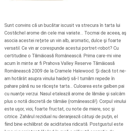
Sunt convins că un bucătar iscusit va strecura în tarta lui
Costăchel arome din cele mai variate… Tocmai de aceea, aş
asocia acestei reţete un vin alb, aromatic, dulce şi foarte
versatil. Ce vin ar corespunde acestui portret-robot? Cu
certitudine o Tămâioasă Românească. Prima care-mi vine
acum în minte ar fi Prahova Valley Reserve Tămâioasă
Românească 2009 de la Cramele Halewood. Şi dacă tot ne-
am hotărât asupra vinului haideţi să-l turnăm repede în
pahare până nu se răceşte tarta… Culoarea este galben pai
cu nuanţe verzui. Nasul etalează arome de lămâie şi salcâm
plus o notă discretă de tămâie (românească!). Corpul vinului
este uşor, vioi, foarte fructat, cu note de miere, soc şi
citrice. Zahărul rezidual nu deranjează câtuşi de puţin, el
fiind bine echilibrat de aciditatea ridicată. Postgustul este