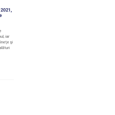
 2021,
e
e
l, iar
ineţe şi
alături