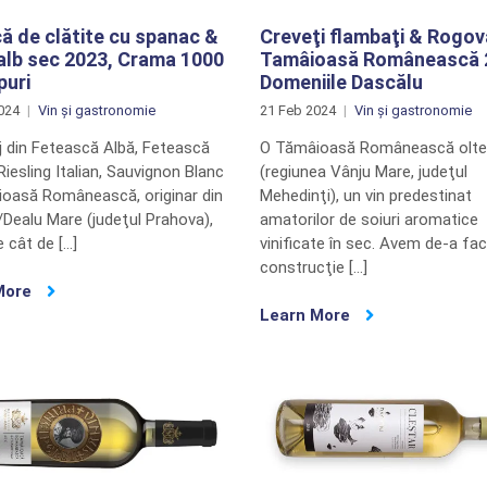
ă de clătite cu spanac &
Creveţi flambaţi & Rogov
alb sec 2023, Crama 1000
Tamâioasă Românească 
puri
Domeniile Dascălu
024
Vin și gastronomie
21 Feb 2024
Vin și gastronomie
j din Fetească Albă, Fetească
O Tămâioasă Românească olt
Riesling Italian, Sauvignon Blanc
(regiunea Vânju Mare, judeţul
ioasă Românească, originar din
Mehedinţi), un vin predestinat
/Dealu Mare (judeţul Prahova),
amatorilor de soiuri aromatice
e cât de […]
vinificate în sec. Avem de-a fa
construcţie […]
More
Learn More