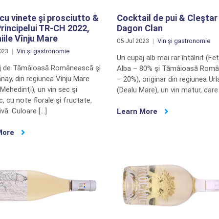
cu vinete şi prosciutto &
Cocktail de pui & Cleştar
Principelui TR-CH 2022,
Dagon Clan
ile Vînju Mare
05 Jul 2023
Vin și gastronomie
023
Vin și gastronomie
Un cupaj alb mai rar întâlnit (F
j de Tămâioasă Românească şi
Alba – 80% şi Tămâioasă Rom
nay, din regiunea Vînju Mare
– 20%), originar din regiunea Url
 Mehedinţi), un vin sec şi
(Dealu Mare), un vin matur, care 
, cu note florale şi fructate,
vă. Culoare […]
Learn More
More