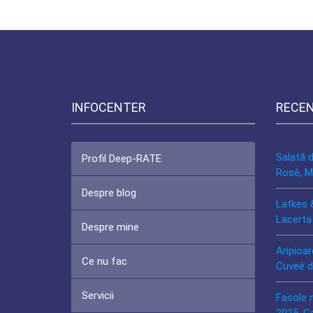
INFOCENTER
RECE
Salată 
Profil Deep-RATE
Rosé, M
Despre blog
Latkes 
Lacerta
Despre mine
Aripioar
Ce nu fac
Cuveé d
Servicii
Fasole 
2025, C