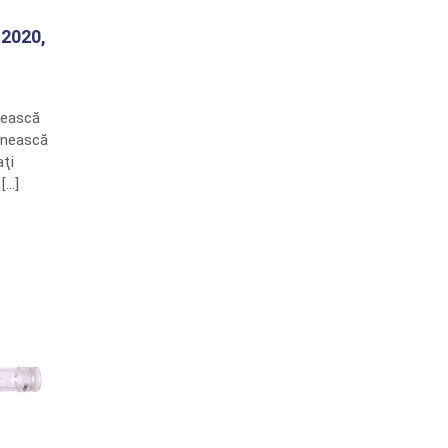
 2020,
etească
ânească
aţi
[…]