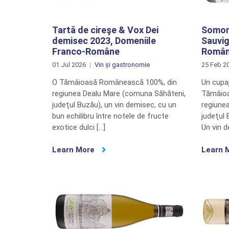
Tartă de cireşe & Vox Dei
Somon 
demisec 2023, Domeniile
Sauvi
Franco-Române
Român
01 Jul 2026
Vin și gastronomie
25 Feb 2
O Tămâioasă Românească 100%, din
Un cupaj
regiunea Dealu Mare (comuna Săhăteni,
Tămâioa
judeţul Buzău), un vin demisec, cu un
regiune
bun echilibru între notele de fructe
judeţul 
exotice dulci […]
Un vin d
Learn More
Learn 