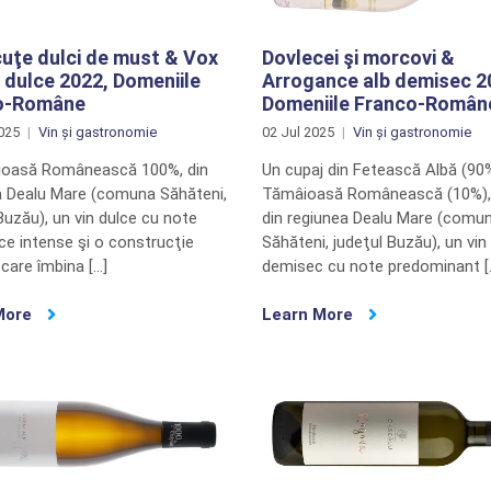
uţe dulci de must & Vox
Dovlecei şi morcovi &
b dulce 2022, Domeniile
Arrogance alb demisec 2
o-Române
Domeniile Franco-Român
025
Vin și gastronomie
02 Jul 2025
Vin și gastronomie
oasă Românească 100%, din
Un cupaj din Fetească Albă (90%
a Dealu Mare (comuna Săhăteni,
Tămâioasă Românească (10%), 
Buzău), un vin dulce cu note
din regiunea Dealu Mare (comu
ce intense şi o construcţie
Săhăteni, judeţul Buzău), un vin
 care îmbina […]
demisec cu note predominant [
More
Learn More