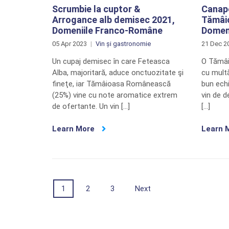
Scrumbie la cuptor &
Canape
Arrogance alb demisec 2021,
Tămâi
Domeniile Franco-Române
Domen
05 Apr 2023
Vin și gastronomie
21 Dec 2
Un cupaj demisec în care Feteasca
O Tămâ
Alba, majoritară, aduce onctuozitate şi
cu mult
fineţe, iar Tămâioasa Românească
bun echi
(25%) vine cu note aromatice extrem
vin de d
de ofertante. Un vin […]
[…]
Learn More
Learn 
Posts
1
2
3
Next
navigation