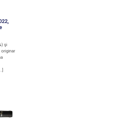
022,
e
) şi
originar
na
…]