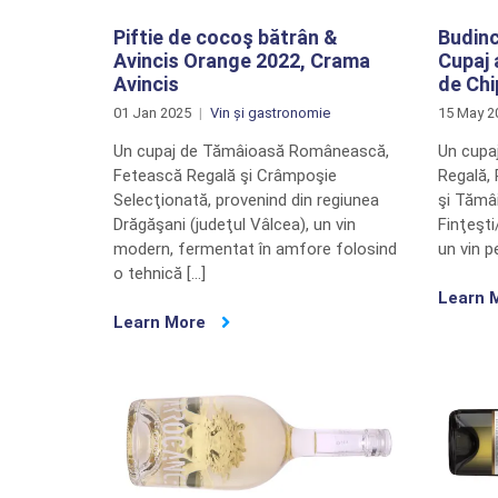
Piftie de cocoş bătrân &
Budinc
Avincis Orange 2022, Crama
Cupaj 
Avincis
de Chi
01 Jan 2025
Vin și gastronomie
15 May 2
Un cupaj de Tămâioasă Românească,
Un cupa
Fetească Regală şi Crâmpoşie
Regală, 
Selecţionată, provenind din regiunea
şi Tămâ
Drăgăşani (judeţul Vâlcea), un vin
Finţeşti
modern, fermentat în amfore folosind
un vin p
o tehnică […]
Learn 
Learn More