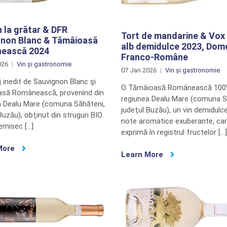
la grătar & DFR
Tort de mandarine & Vox 
gnon Blanc & Tămâioasă
alb demidulce 2023, Dome
ească 2024
Franco-Române
026
Vin și gastronomie
07 Jan 2026
Vin și gastronomie
 inedit de Sauvignon Blanc şi
O Tămâioasă Românească 100%
să Românească, provenind din
regiunea Dealu Mare (comuna S
a Dealu Mare (comuna Săhăteni,
judeţul Buzău), un vin demidulce
Buzău), obţinut din struguri BIO.
note aromatice exuberante, ca
emisec […]
exprimă în registrul fructelor […]
More
Learn More