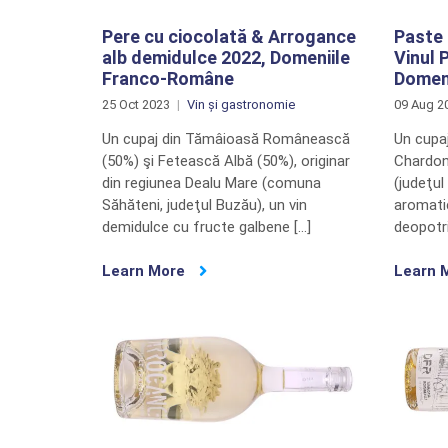
Pere cu ciocolată & Arrogance
Paste 
alb demidulce 2022, Domeniile
Vinul 
Franco-Române
Domeni
25 Oct 2023
Vin și gastronomie
09 Aug 2
Un cupaj din Tămâioasă Românească
Un cupa
(50%) şi Fetească Albă (50%), originar
Chardon
din regiunea Dealu Mare (comuna
(judeţul
Săhăteni, judeţul Buzău), un vin
aromatic
demidulce cu fructe galbene […]
deopotri
Learn More
Learn 