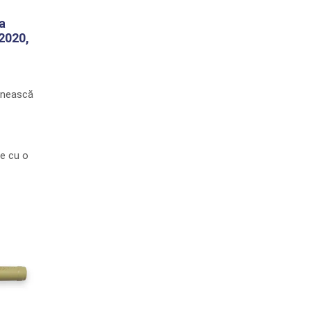
a
2020,
enească
ce cu o