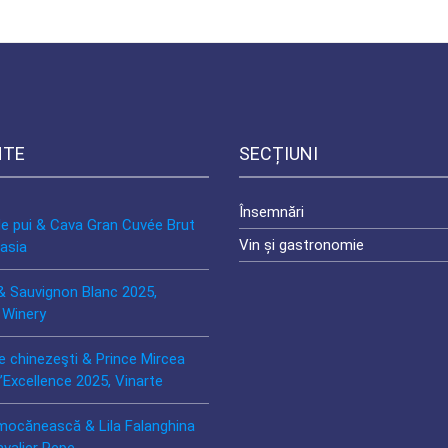
NTE
SECȚIUNI
Însemnări
de pui & Cava Gran Cuvée Brut
Vin și gastronomie
asia
& Sauvignon Blanc 2025,
 Winery
e chinezeşti & Prince Mircea
’Excellence 2025, Vinarte
mocănească & Lila Falanghina
avalier Pepe