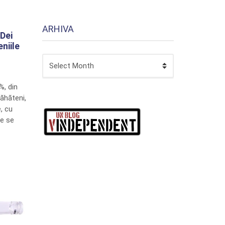
ARHIVA
Dei
niile
ARHIVA
, din
ăhăteni,
, cu
re se