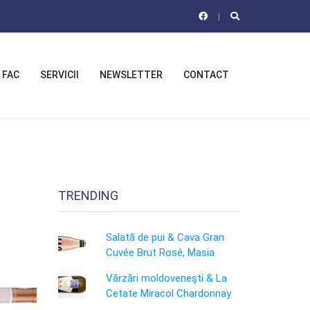
 FAC
SERVICII
NEWSLETTER
CONTACT
TRENDING
Salată de pui & Cava Gran
Cuvée Brut Rosé, Masia
Vărzări moldoveneşti & La
Cetate Miracol Chardonnay