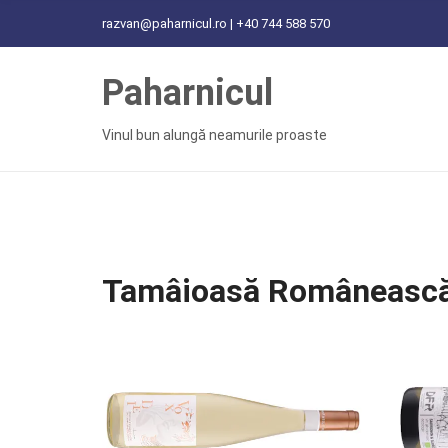
C
razvan@paharnicul.ro | +40 744 588 570
H
F
Paharnicul
O
R
:
Vinul bun alungă neamurile proaste
Tamâioasă Româneasc