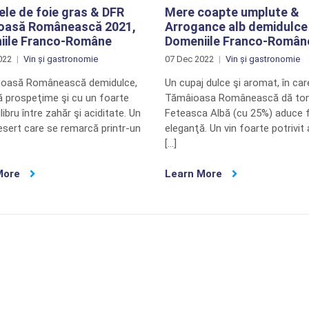
le de foie gras & DFR
Mere coapte umplute &
oasă Românească 2021,
Arrogance alb demidulce
iile Franco-Române
Domeniile Franco-Român
022
Vin și gastronomie
07 Dec 2022
Vin și gastronomie
ioasă Românească demidulce,
Un cupaj dulce şi aromat, în car
ă prospeţime şi cu un foarte
Tămâioasa Românească dă tonu
libru între zahăr şi aciditate. Un
Feteasca Albă (cu 25%) aduce f
esert care se remarcă printr-un
eleganţă. Un vin foarte potrivit 
[…]
More
Learn More