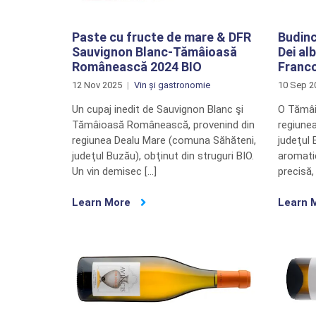
Paste cu fructe de mare & DFR
Budinc
Sauvignon Blanc-Tămâioasă
Dei al
Românească 2024 BIO
Franc
12 Nov 2025
Vin și gastronomie
10 Sep 2
Un cupaj inedit de Sauvignon Blanc şi
O Tămâi
Tămâioasă Românească, provenind din
regiune
regiunea Dealu Mare (comuna Săhăteni,
judeţul 
judeţul Buzău), obţinut din struguri BIO.
aromati
Un vin demisec […]
precisă,
Learn More
Learn 