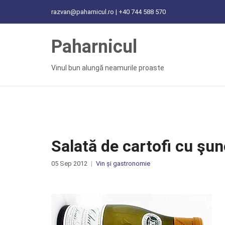
C
razvan@paharnicul.ro | +40 744 588 570
H
F
Paharnicul
O
R
:
Vinul bun alungă neamurile proaste
Salată de cartofi cu şu
05 Sep 2012
Vin și gastronomie