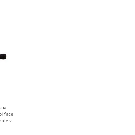
 una
oi face
oate v-