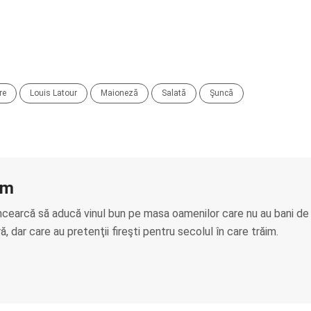
re
Louis Latour
Maioneză
Salată
Şuncă
am
ncearcă să aducă vinul bun pe masa oamenilor care nu au bani de
, dar care au pretenţii fireşti pentru secolul în care trăim.