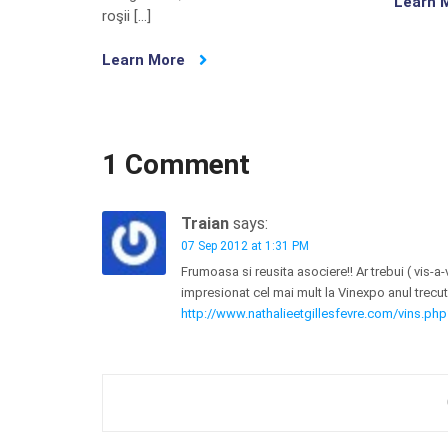
Learn 
roşii […]
Learn More
1 Comment
Traian
says:
07 Sep 2012 at 1:31 PM
Frumoasa si reusita asociere!! Ar trebui ( vis-a-
impresionat cel mai mult la Vinexpo anul trecut
http://www.nathalieetgillesfevre.com/vins.ph