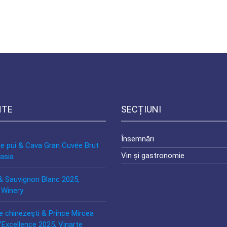
NTE
SECȚIUNI
Însemnări
de pui & Cava Gran Cuvée Brut
Vin și gastronomie
asia
& Sauvignon Blanc 2025,
 Winery
e chinezeşti & Prince Mircea
’Excellence 2025, Vinarte