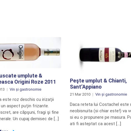
 uscate umplute &
Peşte umplut & Chianti,
asca Origini Roze 2011
Sant’Appiano
013
Vin și gastronomie
21 Mar 2010
Vin și gastronomie
 este roz deschis cu irizaţii
Daca reteta lui Costachel este
şi un aspect puţin frizante.
neobisnuita (si chiar este!) va v
iscret, are căpşuni, fragi şi fine
si eu o propunere pe masura. P
nerale. Un cupaj demisec de […]
ati fi asteptat ca acest […]