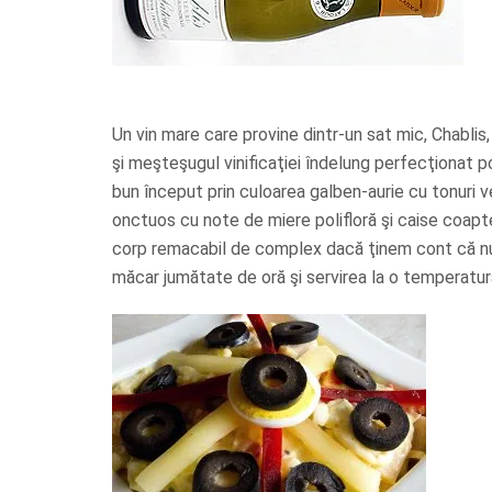
Un vin mare care provine dintr-un sat mic, Chablis,
şi meşteşugul vinificaţiei îndelung perfecţionat p
bun început prin culoarea galben-aurie cu tonuri v
onctuos cu note de miere polifloră şi caise coapte
corp remacabil de complex dacă ţinem cont că nu
măcar jumătate de oră şi servirea la o temperatu