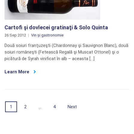
Cartofi şi dovlecei gratinaţi & Solo Quinta
26 Sep 2012
Vin și gastronomie
Două soiuri franţuzeşti (Chardonnay şi Sauvignon Blanc), două
soiuri româneşti (Fetească Regală şi Muscat Ottonel) şi o
picătură de Syrah vinificat în alb – aceasta […]
Learn More
Posts
1
2
…
4
Next
navigation