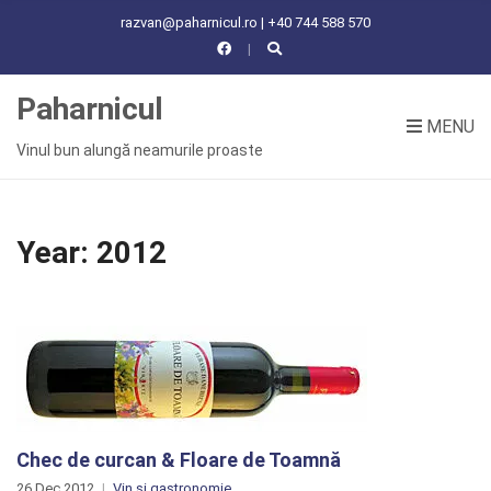
C
razvan@paharnicul.ro | +40 744 588 570
H
F
O
Paharnicul
R
MENU
:
Vinul bun alungă neamurile proaste
Year:
2012
Chec de curcan & Floare de Toamnă
26 Dec 2012
Vin și gastronomie