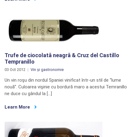
6500
Roze
Trufe de ciocolată neagră & Cruz del Castillo
Tempranillo
03 Oct 2012
Vin și gastronomie
Un vin roşu din nordul Spaniei vinificat într-un stil de “lume
nouă”. Culoarea vişinie cu bordură maro a acestui Temranillo
ne duce cu gândul la […]
Learn More