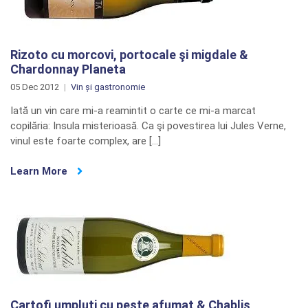
Rizoto cu morcovi, portocale şi migdale &
Chardonnay Planeta
05 Dec 2012
Vin și gastronomie
Iată un vin care mi-a reamintit o carte ce mi-a marcat
copilăria: Insula misterioasă. Ca şi povestirea lui Jules Verne,
vinul este foarte complex, are […]
Learn More
Cartofi umpluţi cu peşte afumat & Chablis