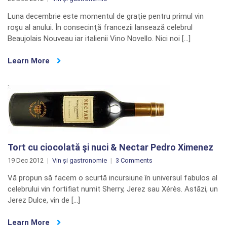
Luna decembrie este momentul de graţie pentru primul vin
roşu al anului. În consecinţă francezii lansează celebrul
Beaujolais Nouveau iar italienii Vino Novello. Nici noi […]
Learn More
Tort cu ciocolată şi nuci & Nectar Pedro Ximenez
on
19 Dec 2012
Vin și gastronomie
3 Comments
Tort
Vă propun să facem o scurtă incursiune în universul fabulos al
cu
celebrului vin fortifiat numit Sherry, Jerez sau Xérès. Astăzi, un
ciocolată
Jerez Dulce, vin de […]
şi
nuci
Learn More
&