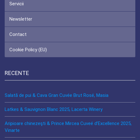
Servicii
Newsletter
Contact
Cookie Policy (EU)
RECENTE
Salată de pui & Cava Gran Cuvée Brut Rosé, Masia
Latkes & Sauvignon Blanc 2025, Lacerta Winery
Aripioare chinezeşti & Prince Mircea Cuveé d’Excellence 2025,
Vinarte