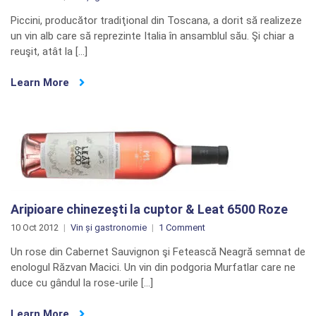
Piccini, producător tradiţional din Toscana, a dorit să realizeze
un vin alb care să reprezinte Italia în ansamblul său. Şi chiar a
reuşit, atât la […]
Learn More
Aripioare chinezeşti la cuptor & Leat 6500 Roze
on
10 Oct 2012
Vin și gastronomie
1 Comment
Aripioare
Un rose din Cabernet Sauvignon şi Fetească Neagră semnat de
chinezeşti
enologul Răzvan Macici. Un vin din podgoria Murfatlar care ne
la
duce cu gândul la rose-urile […]
cuptor
&
Learn More
Leat