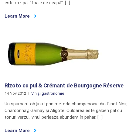
este roz pal “foaie de ceapă”. […]
Learn More
Rizoto cu pui & Crémant de Bourgogne Réserve
14 Nov 2012
Vin și gastronomie
Un spumant obţinut prin metoda champenoise din Pinot Noir,
Chardonnay, Gamay şi Aligoté. Culoarea este galben pal cu
tonuri verzui, vinul perlează abundent în pahar. […]
Learn More