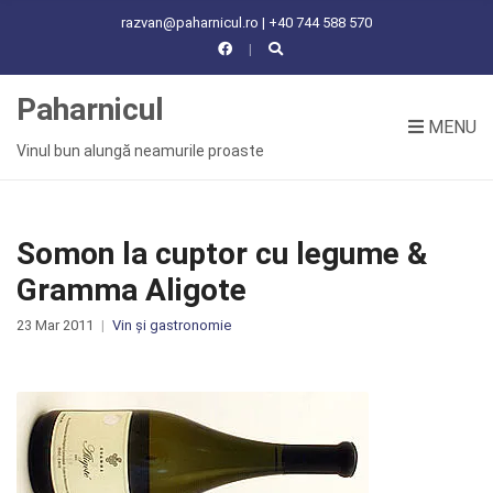
C
razvan@paharnicul.ro | +40 744 588 570
H
F
O
Paharnicul
R
MENU
:
Vinul bun alungă neamurile proaste
Somon la cuptor cu legume &
Gramma Aligote
23 Mar 2011
Vin și gastronomie