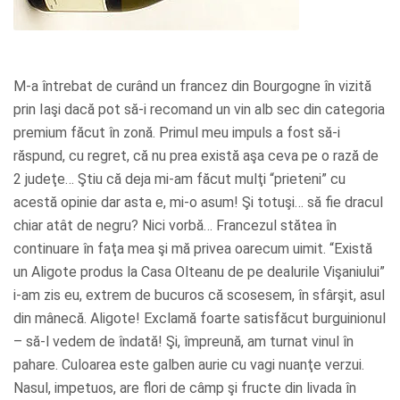
M-a întrebat de curând un francez din Bourgogne în vizită
prin Iaşi dacă pot să-i recomand un vin alb sec din categoria
premium făcut în zonă. Primul meu impuls a fost să-i
răspund, cu regret, că nu prea există aşa ceva pe o rază de
2 judeţe… Ştiu că deja mi-am făcut mulţi “prieteni” cu
acestă opinie dar asta e, mi-o asum! Şi totuşi… să fie dracul
chiar atât de negru? Nici vorbă… Francezul stătea în
continuare în faţa mea şi mă privea oarecum uimit. “Există
un Aligote produs la Casa Olteanu de pe dealurile Vişaniului”
i-am zis eu, extrem de bucuros că scosesem, în sfârşit, asul
din mânecă. Aligote! Exclamă foarte satisfăcut burguinionul
– să-l vedem de îndată! Şi, împreună, am turnat vinul în
pahare. Culoarea este galben aurie cu vagi nuanţe verzui.
Nasul, impetuos, are flori de câmp şi fructe din livada în