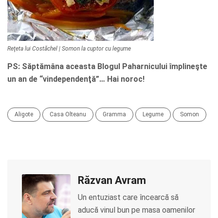
Reţeta lui Costăchel | Somon la cuptor cu legume
PS: Săptămâna aceasta Blogul Paharnicului împlineşte
un an de “vindependenţă”… Hai noroc!
Aligote
Casa Olteanu
Gramma
Legume
Somon
Răzvan Avram
Un entuziast care încearcă să
aducă vinul bun pe masa oamenilor