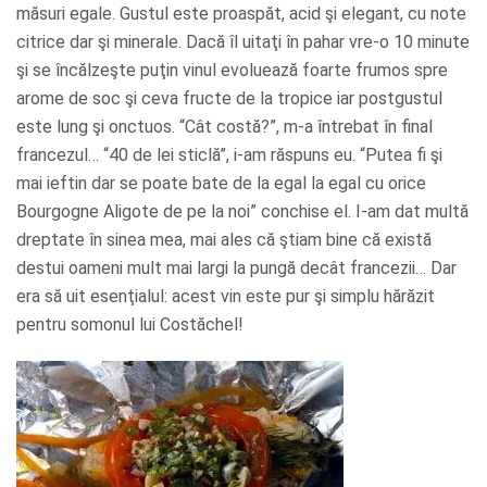
măsuri egale. Gustul este proaspăt, acid şi elegant, cu note
citrice dar şi minerale. Dacă îl uitaţi în pahar vre-o 10 minute
şi se încălzeşte puţin vinul evoluează foarte frumos spre
arome de soc şi ceva fructe de la tropice iar postgustul
este lung şi onctuos. “Cât costă?”, m-a întrebat în final
francezul… “40 de lei sticlă”, i-am răspuns eu. “Putea fi şi
mai ieftin dar se poate bate de la egal la egal cu orice
Bourgogne Aligote de pe la noi” conchise el. I-am dat multă
dreptate în sinea mea, mai ales că ştiam bine că există
destui oameni mult mai largi la pungă decât francezii… Dar
era să uit esenţialul: acest vin este pur şi simplu hărăzit
pentru somonul lui Costăchel!