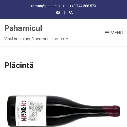
C
razvan@paharnicul.ro | +40 744 588 570
H
F
O
Paharnicul
R
MENU
:
Vinul bun alungă neamurile proaste
Plăcintă