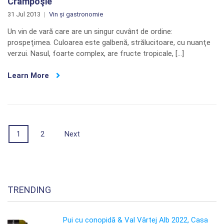
Crâmpoşie
31 Jul 2013
Vin și gastronomie
Un vin de vară care are un singur cuvânt de ordine:
prospeţimea. Culoarea este galbenă, strălucitoare, cu nuanţe
verzui. Nasul, foarte complex, are fructe tropicale, […]
Learn More
Posts
1
2
Next
navigation
TRENDING
Pui cu conopidă & Val Vârtej Alb 2022, Casa